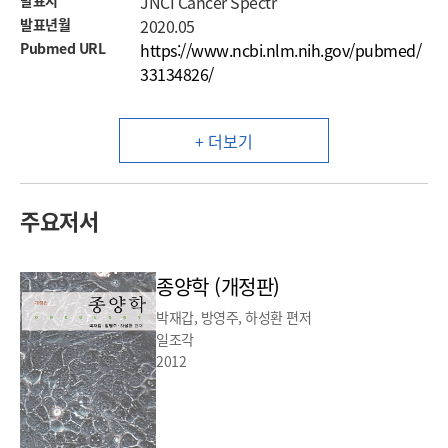
발표지
JNCI Cancer Spectr
발표년월
2020.05
Pubmed URL
https://www.ncbi.nlm.nih.gov/pubmed/
33134826/
+ 더보기
주요저서
종양학 (개정판)
박재갑, 방영주, 하성환 편저
일조각
2012