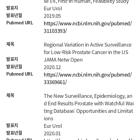
se I/II, First-in-human, Feasibility Study
발표지
Eur Urol
발표년월
2019.05
Pubmed URL
https://www.ncbi.nlm.nih.gov/pubmed/
31103393/
제목
Regional Variation in Active Surveillance
for Low-Risk Prostate Cancer in the US
발표지
JAMA Netw Open
발표년월
2020.12
Pubmed URL
https://www.ncbi.nlm.nih.gov/pubmed/
33369661/
제목
The New Surveillance, Epidemiology, an
d End Results Prostate with Watchful Wai
ting Database: Opportunities and Limitat
ions
발표지
Eur Urol
발표년월
2020.01