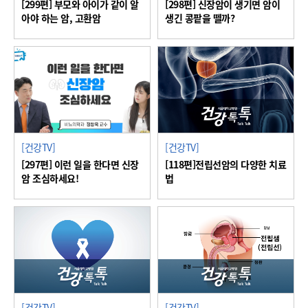
[299편] 부모와 아이가 같이 알
[298편] 신장암이 생기면 암이
아야 하는 암, 고환암
생긴 콩팥을 뗄까?
[건강TV]
[건강TV]
[297편] 이런 일을 한다면 신장
[118편]전립선암의 다양한 치료
암 조심하세요!
법
[건강TV]
[건강TV]