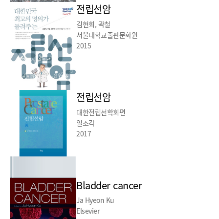
전립선암
김현회, 곽철
서울대학교출판문화원
2015
전립선암
대한전립선학회편
일조각
2017
Bladder cancer
Ja Hyeon Ku
Elsevier