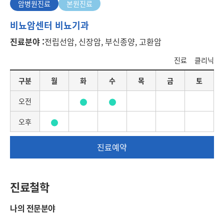
암병원진료
본원진료
암
비뇨암센터 비뇨기과
병
진료분야 :
전립선암, 신장암, 부신종양, 고환암
원
진
진료
클리닉
료
요
구분
월
화
수
목
금
토
일
별
오전
진
료
오후
일
정
진료예약
진료철학
나의 전문분야