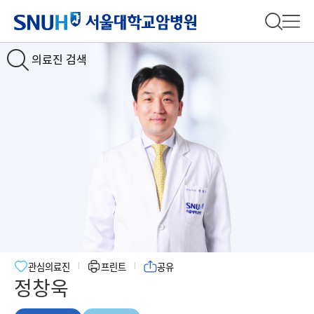
서울대학교암병원
전체 검
전체
의료진 검색
Slide1
Slide2
관심의료진
프린트
공유
정창욱