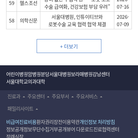
59
헬스조선
수술 급여화, 건강보험 부담 우려”
07-16
서울대병원, 인튜이티브와
2026-
58
의학신문
로봇수술 교육 협력 협약 체결
07-09
+ 더보기
어린이병원
암병원
분당서울대병원
보라매병원
강남센터
서울대학교의과대학
진료과
주요센터
주요부서
주요서비스
패밀리사이트
비급여진료비용
환자권리장전
이용약관
개인정보 처리방침
정보공개
정보무단수집거부공개
뷰어 다운로드
진료협력센터
장례식장