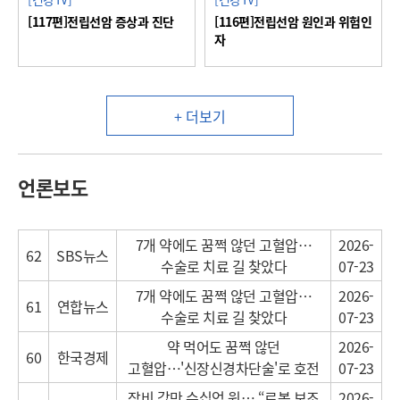
[117편]전립선암 증상과 진단
[116편]전립선암 원인과 위험인
자
+ 더보기
언론보도
7개 약에도 꿈쩍 않던 고혈압…
2026-
62
SBS뉴스
수술로 치료 길 찾았다
07-23
7개 약에도 꿈쩍 않던 고혈압…
2026-
61
연합뉴스
수술로 치료 길 찾았다
07-23
약 먹어도 꿈쩍 않던
2026-
60
한국경제
고혈압…'신장신경차단술'로 호전
07-23
장비 값만 수십억 원… “로봇 보조
2026-