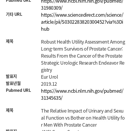
Pubmed URL
https://www.ncbi.nlm.nih.gov/pubmed/
31980309/
기타 URL
https://www.sciencedirect.com/science/
article/pii/S0302283820300452?via%3Di
hub
제목
Robust Health Utility Assessment Among
Long-term Survivors of Prostate Cancer:
Results From the Cancer of the Prostate
Strategic Urologic Research Endeavor Re
gistry
발표지
Eur Urol
발표년월
2019.12
Pubmed URL
https://www.ncbi.nlm.nih.gov/pubmed/
31345635/
제목
The Relative Impact of Urinary and Sexu
al Function vs Bother on Health Utility fo
r Men With Prostate Cancer