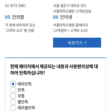
02-2072-2881
서울 종로구 대학로 101
서울대학교병원 고객상담실
05
건의함
06
인터넷
각 층에 비치되어 있는
서울대학교병원 홈페이지
‘고객의 소리’ 함 이용
(고객참여 > 고객의 소리)
바로가기
콘
현재 페이지에서 제공되는 내용과 사용편의성에 대
텐
츠
하여 만족하십니까?
만
매우만족
사
족
만족
용
도
보통
편
평
불만족
의
가
매우불만족
성