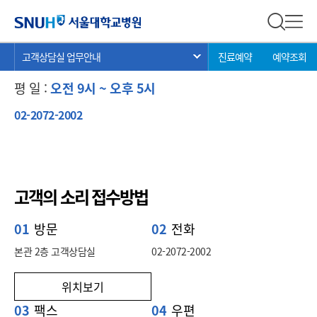
고객상담실 업무안내
서울대학교병원
전체 검
전체
현
>
>
>
고객상담실 방문 및 전화상담 시간
고객상담실 업무안내
진료예약
예약조회
서브 메뉴 목록 열기
재
위
평 일 :
오전 9시 ~ 오후 5시
치:
02-2072-2002
고객의 소리 접수방법
01
방문
02
전화
본관 2층 고객상담실
02-2072-2002
위치보기
03
팩스
04
우편