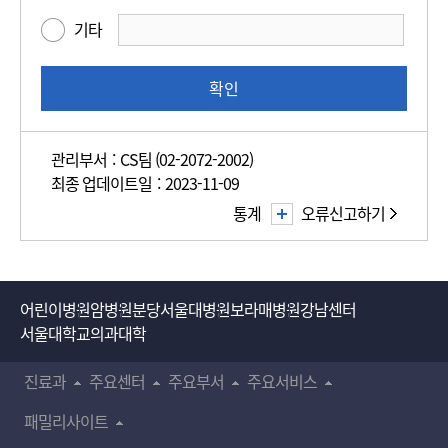
만
기타
족
도
조
확인
사
관리부서 : CS팀 (02-2072-2002)
최종 업데이트일 : 2023-11-09
통계
오류신고하기
어린이병원
암병원
분당서울대병원
보라매병원
강남센터
서울대학교의과대학
진료과
주요센터
주요부서
주요서비스
패밀리사이트