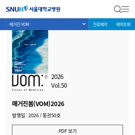
매거진 봄
서울대학교병원
전체 검
전체
현
>
>
>
매거진 VOM
진료예약
예약조회
서브 메뉴 목록 열기
재
위
치:
2026
Vol.50
매거진봄(VOM)2026
발행일 : 2026 / 통권50호
PDF 보기