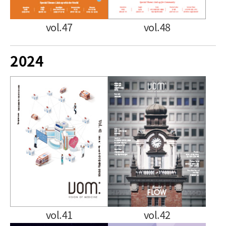
vol.47
vol.48
2024
vol.41
vol.42