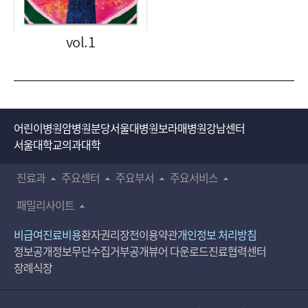
vol.1
어린이병원
암병원
분당서울대병원
보라매병원
강남센터
서울대학교의과대학
진료과
주요센터
주요부서
주요서비스
패밀리사이트
비급여진료비용
환자권리장전
이용약관
개인정보 처리방침
정보공개
정보무단수집거부공개
뷰어 다운로드
진료협력센터
장례식장