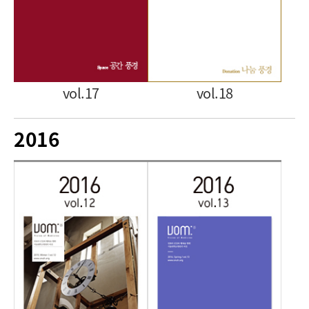
vol.17
vol.18
2016