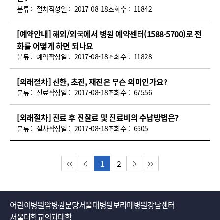
분류 :
절차
작성일 :
2017-08-18
조회수 :
11842
[예약안내] 해외/외국에서 병원 예약센터(1588-5700)로 전
화를 어떻게 하면 되나요
분류 :
예약
작성일 :
2017-08-18
조회수 :
11828
[외래절차] 신환, 초진, 재진은 무슨 의미인가요?
분류 :
진료
작성일 :
2017-08-18
조회수 :
67556
[외래절차] 진료 후 진찰료 및 진료비의 수납방법은?
분류 :
절차
작성일 :
2017-08-18
조회수 :
6605
1
2
첫 페이지
이전 페이지
다음 페이지
마지막 페이지
어린이병원
암병원
분당서울대병원
보라매병원
강남센터
서울대학교의과대학