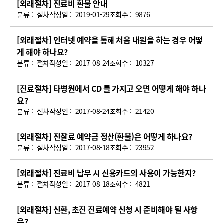
[외래절차] 진료비 환불 안내
내
분류 :
절차
작성일 :
2019-01-29
조회수 :
9876
FAQ(번
호,
[외래절차] 인터넷 예약을 통해 처음 내원을 하는 경우 어떻
제
게 해야 하나요?
목,
분류 :
절차
작성일 :
2017-08-24
조회수 :
10327
작
성
[진료절차] 타병원에서 CD 를 가지고 오면 어떻게 해야 하나
일,
요?
조
분류 :
절차
작성일 :
2017-08-24
조회수 :
21420
회
수,
[외래절차] 진찰료 예약금 정산(환불)은 어떻게 하나요?
파
분류 :
절차
작성일 :
2017-08-18
조회수 :
23952
일)
[외래절차] 진료비 납부 시 신용카드의 사용이 가능한지?
분류 :
절차
작성일 :
2017-08-18
조회수 :
4821
[외래절차] 신환, 초진 진료예약 신청 시 준비해야 될 사항
은?