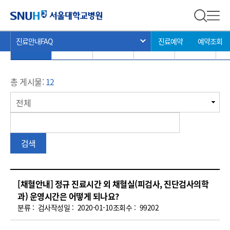
외래진료안내 FAQ
서울대학교병원
전체 검
전체
현
>
>
>
진료안내FAQ
진료예약
예약조회
서브 메뉴 목록 열기
전체
진료
절차
예약
검사
재
위
치:
총 게시물:
12
게
전체
시
판
검
검색
색
외
[채혈안내] 정규 진료시간 외 채혈실(피검사, 진단검사의학
래
과) 운영시간은 어떻게 되나요?
진
분류 :
검사
작성일 :
2020-01-10
조회수 :
99202
료
안