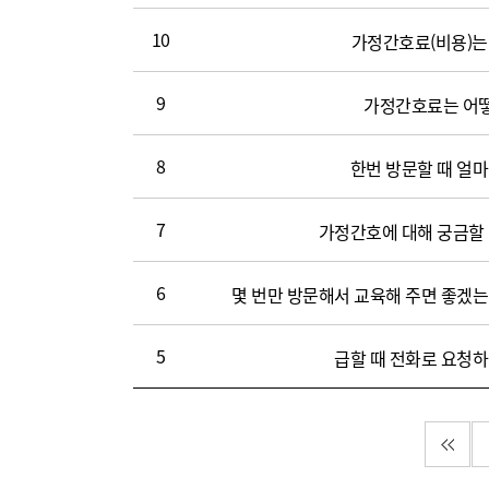
회
10
가정간호료(비용)는
수,
파
일)
9
가정간호료는 어
8
한번 방문할 때 얼마
7
가정간호에 대해 궁금할
6
몇 번만 방문해서 교육해 주면 좋겠는
5
급할 때 전화로 요청하
첫 페