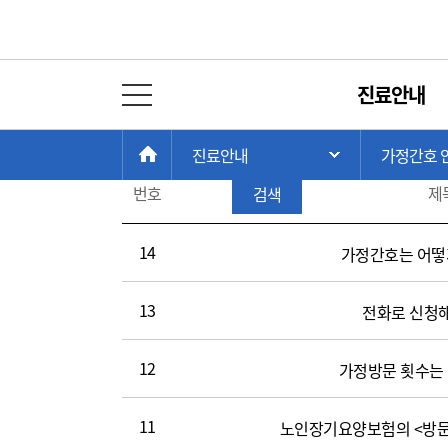
가정간호 FAQ
진료안내
전체 메뉴 열기
게
전체
시
현
>
>
판
총 게시물:
14
HOME
진료안내
가정간호 
주 메뉴 목록 열
재
가
검
위
번호
제
검색
정
색
치:
간
호
14
가정간호는 어떻
FAQ(번
호,
13
전화로 신청
제
목,
작
12
가정방문 횟수는
성
일,
11
노인장기요양보험의 <방문
조