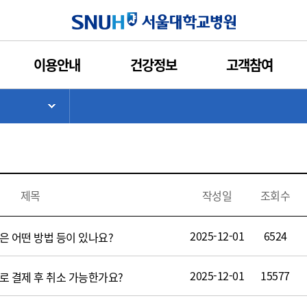
인쇄
관심콘텐츠
URL복사
서울대학교병원
이용안내
건강정보
고객참여
입원
제증명
기타
>
기
서브 메뉴 목록 열기
제목
작성일
조회수
2025-12-01
6524
은 어떤 방법 등이 있나요?
2025-12-01
15577
로 결제 후 취소 가능한가요?