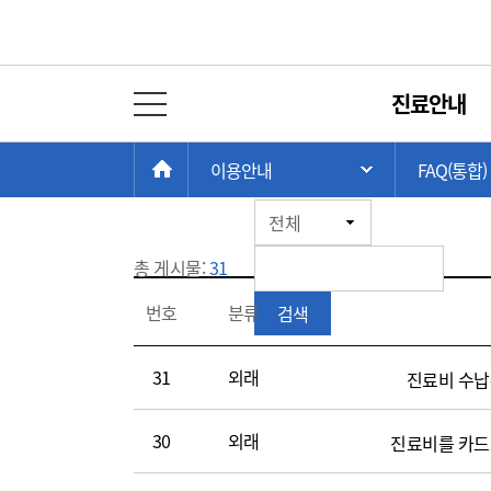
이용안내 FAQ
진료안내
전체 메뉴 열기
전체
외래
현
>
>
HOME
이용안내
FAQ(통합)
주 메뉴 목록 열
재
위
게
전체
치:
시
판
총 게시물:
31
이
검
번호
분류
검색
용
색
안
내
31
외래
진료비 수납
FAQ(번
호,
30
외래
진료비를 카드
제
목,