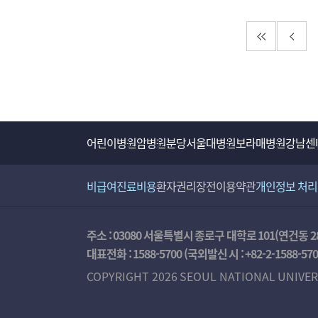
첫 페이지
이전
어린이병원
암병원
분당서울대병원
보라매병원
강남센
비급여진료비용
환자권리장전
이용약관
개인정보 처
주소 : 03080 서울특별시 종로구 대학로 101(연건동 2
대표전화 :
1588-5700
(국외발신 시 :
+82-2-1588-57
COPYRIGHT 2026 SEOUL NATIONAL UNIVER