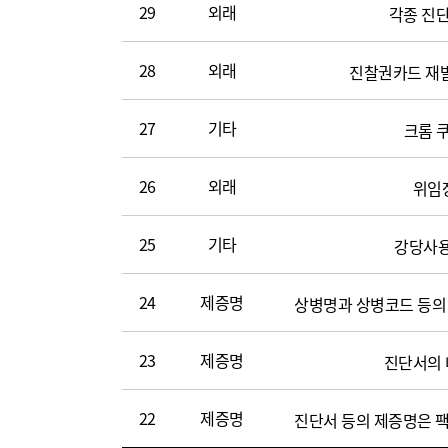
작
29
외래
각종 진
성
일,
28
외래
진찰권카드 재발
조
회
27
기타
크롬 쿠
수,
파
일)
26
외래
위임장
25
기타
강당사용
24
제증명
23
제증명
진단서의 
22
제증명