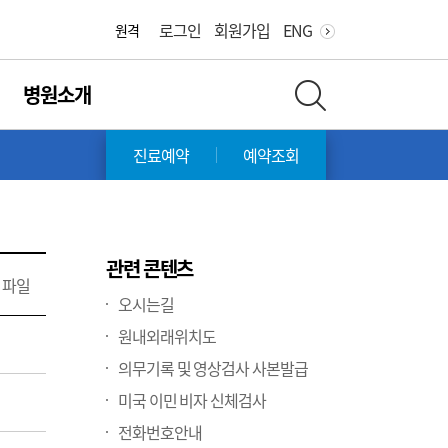
화면 축소
화면 확대
로그인
회원가입
ENG
원격
병원소개
전체 검색 레이어 열기
진료예약
예약조회
관련 콘텐츠
파일
오시는길
원내외래위치도
의무기록 및 영상검사 사본발급
미국 이민 비자 신체검사
전화번호안내