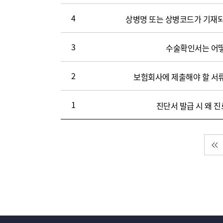
수,
4
상병명 또는 상병코드가 기재되
파
일)
3
수술확인서는 어
2
보험회사에 제출해야 할 서류
1
진단서 발급 시 왜 
첫