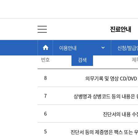
제증명 FAQ
진료안내
전체 메뉴 열기
게
전체
시
현
>
>
판
총 게시물:
8
HOME
이용안내
신청/발급
주 메뉴 목록 열
재
제
검
위
번호
제
검색
증
색
치:
명
FAQ(번
8
의무기록 및 영상 CD/DV
호,
제
7
상병명과 상병코드 등의 내용은
목,
작
성
6
진단서의 내용 수
일,
조
5
진단서 등의 제증명은 팩스 또는 
회