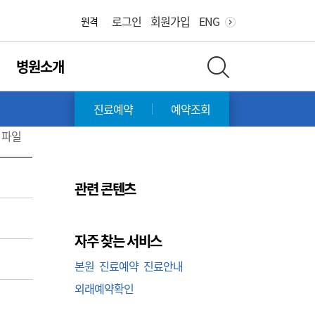
화면 축소
화면 확대
로그인
회원가입
ENG
원격
병원소개
전체 검색 레이어 열기
진료예약
예약조회
파일
관련 콘텐츠
자주 찾는 서비스
본원
진료예약
진료안내
외래예약확인