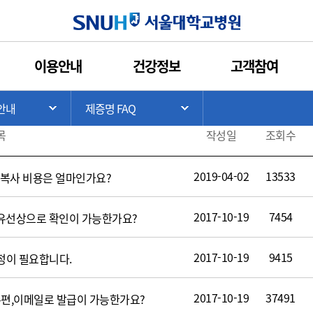
인쇄
관심콘텐츠
URL복사
서울대학교병원
이용안내
건강정보
고객참여
>
안내
제증명 FAQ
기
서브 메뉴 목록 열기
서브 메뉴 목록 열기
목
작성일
조회수
2019-04-02
13533
D 복사 비용은 얼마인가요?
2017-10-19
7454
 유선상으로 확인이 가능한가요?
2017-10-19
9415
정이 필요합니다.
2017-10-19
37491
우편,이메일로 발급이 가능한가요?