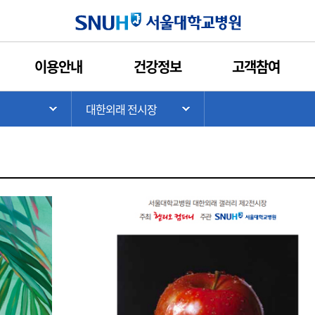
인쇄
관심콘텐츠
URL복사
서울대학교병원
이용안내
건강정보
고객참여
시장
제2전시장
기타 전시장
>
대한외래 전시장
기
서브 메뉴 목록 열기
서브 메뉴 목록 열기