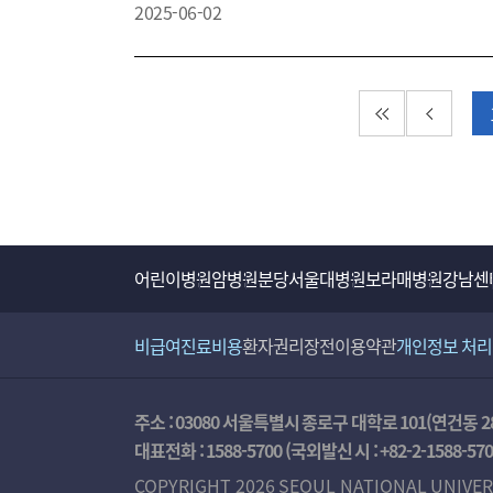
2025-06-02
첫 페이지
이전 페
어린이병원
암병원
분당서울대병원
보라매병원
강남센
비급여진료비용
환자권리장전
이용약관
개인정보 처
주소 : 03080 서울특별시 종로구 대학로 101(연건동 2
대표전화 :
1588-5700
(국외발신 시 :
+82-2-1588-57
COPYRIGHT 2026 SEOUL NATIONAL UNIVER