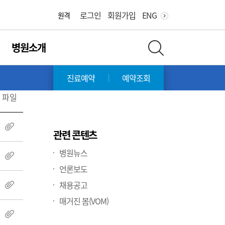
화면 축소
화면 확대
로그인
회원가입
ENG
원격
병원소개
전체 검색 레이어 열기
진료예약
예약조회
파일
첨부파일
관련 콘텐츠
병원뉴스
첨부파일
언론보도
채용공고
첨부파일
매거진 봄(VOM)
첨부파일