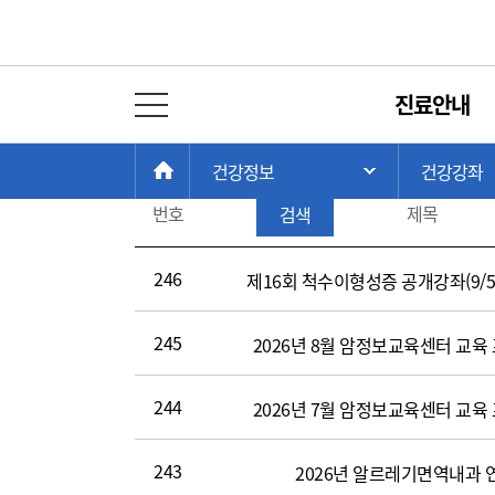
강좌안내
진료안내
전체 메뉴 열기
게
전체
시
현
>
>
판
총 게시물:
246
HOME
건강정보
건강강좌
주 메뉴 목록 열
재
강
검
위
번호
제목
검색
좌
색
치:
안
내
246
제16회 척수이형성증 공개강좌(9/5 
(번
호,
245
2026년 8월 암정보교육센터 교육
제
목,
강
244
2026년 7월 암정보교육센터 교육
좌
기
243
2026년 알르레기면역내과
간,