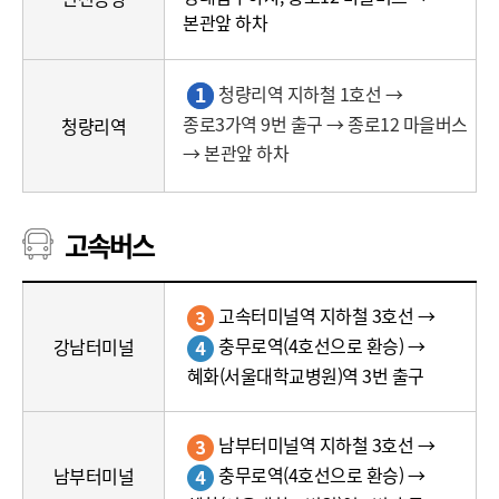
본관앞 하차
청량리역 지하철 1호선 →
종로3가역 9번 출구 → 종로12 마을버스
청량리역
→ 본관앞 하차
고속버스
고
고속터미널역 지하철 3호선 →
속
충무로역(4호선으로 환승) →
버
강남터미널
스
혜화(서울대학교병원)역 3번 출구
(터
미
남부터미널역 지하철 3호선 →
널,
충무로역(4호선으로 환승) →
남부터미널
경