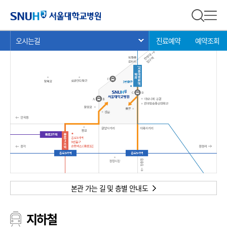
오시는길
서울대학교병원
전체 검
전체
현
>
>
>
오시는길
진료예약
예약조회
서브 메뉴 목록 열기
재
위
치:
본관 가는 길 및 층별 안내도
지하철