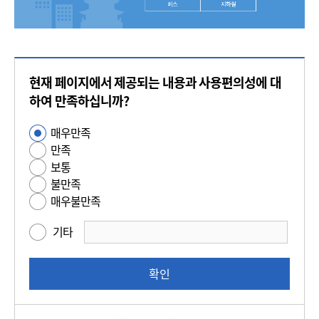
콘
현재 페이지에서 제공되는 내용과 사용편의성에 대
텐
츠
하여 만족하십니까?
만
매우만족
사
족
만족
용
도
보통
편
평
불만족
의
가
매우불만족
성
만
기타
족
도
조
확인
사