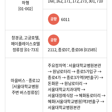
160, 162, 171, 172, 273, 301, 710
하행
[01-002]
6011
창경궁, 고궁호텔,
메이플레이스호텔
2112, 종로07, 종로08 [01585]
정류장 [01-733]
주요정차역 : 서울대학교병원본관
→ 원남로터리 → 종로5가입구 →
종로4가 → 종로3가역(9번출구) →
마을버스 - 종로12
돈화문 → 원남로터리 →
[서울대학교병원
서울대학교치과대학 →
주변 버스정류장]
서울대장례식장 → 혜화동로터리 →
혜화(서울대학교병원)역3번출구 →
서울대학교병원본관