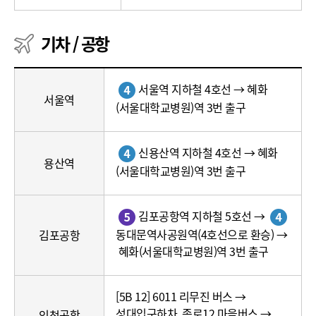
기차 / 공항
기
서울역 지하철 4호선 → 혜화
차
서울역
(서울대학교병원)역 3번 출구
/
공
항
신용산역 지하철 4호선 → 혜화
(출
용산역
(서울대학교병원)역 3번 출구
발
지,
경
김포공항역 지하철 5호선 →
로)
동대문역사공원역(4호선으로 환승) →
김포공항
혜화(서울대학교병원)역 3번 출구
[5B 12] 6011 리무진 버스 →
성대입구하차, 종로12 마을버스 →
인천공항