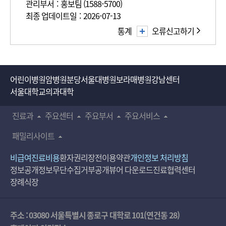
관리부서 : 홍보팀 (1588-5700)
최종 업데이트일 : 2026-07-13
통계
오류신고하기
어린이병원
암병원
분당서울대병원
보라매병원
강남센터
서울대학교의과대학
진료과
주요센터
주요부서
주요서비스
패밀리사이트
비급여진료비용
환자권리장전
이용약관
개인정보 처리방침
정보공개
정보무단수집거부공개
뷰어 다운로드
진료협력센터
장례식장
주소 : 03080 서울특별시 종로구 대학로 101(연건동 28)