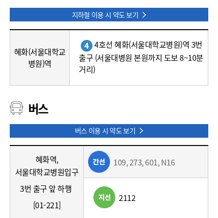
지하철 이용 시 약도 보기
지
4호선 혜화(서울대학교병원)역 3번
하
혜화(서울대학교
출구 (서울대병원 본원까지 도보 8~10분
철
병원)역
거리)
(위
치,
경
로)
버스
버스 이용 시 약도 보기
버
혜화역,
109, 273, 601, N16
스
서울대학교병원입구
(위
치,
3번 출구 앞 하행
버
2112
[01-221]
스