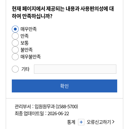
콘
현재 페이지에서 제공되는 내용과 사용편의성에 대
텐
츠
하여 만족하십니까?
만
매우만족
사
족
만족
용
도
보통
편
평
불만족
의
가
매우불만족
성
만
기타
족
도
조
확인
사
관리부서 : 입원원무과 (1588-5700)
최종 업데이트일 : 2026-06-22
통계
오류신고하기