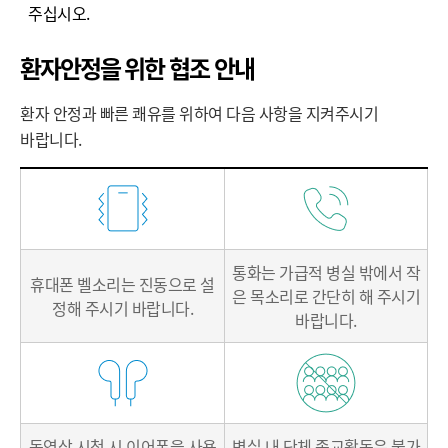
주십시오.
환자안정을 위한 협조 안내
환자 안정과 빠른 쾌유를 위하여 다음 사항을 지켜주시기
바랍니다.
환
자
안
정
통화는 가급적 병실 밖에서
작
을
휴대폰 벨소리는 진동으로
설
은 목소리로 간단히 해 주시기
위
정해 주시기 바랍니다.
바랍니다.
한
협
조
안
내
동영상 시청 시
이어폰을 사용
병실 내 단체 종교활동은
불가