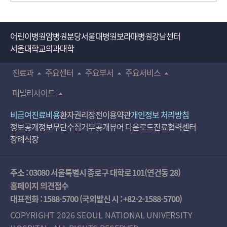
어린이병원
암병원
분당서울대병원
보라매병원
강남센터
서울대학교의과대학
진료과
주요센터
주요부서
주요서비스
패밀리사이트
비급여진료비용
환자권리장전
이용약관
개인정보 처리방침
정보공개
정보무단수집거부공개
뷰어 다운로드
진료협력센터
장례식장
주소 : 03080 서울특별시 종로구 대학로 101(연건동 28)
홈페이지 의견접수
대표전화 :
1588-5700
(국외발신 시 :
+82-2-1588-5700
)
COPYRIGHT 2026 SEOUL NATIONAL UNIVERSITY