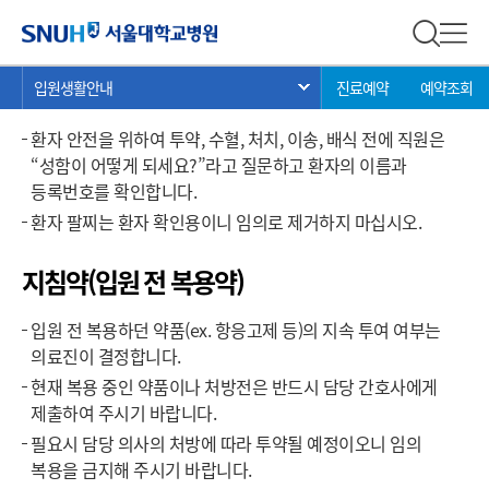
입원생활안내
서울대학교병원
전체 검
전체
현
>
>
>
정확한 환자 확인
입원생활안내
진료예약
예약조회
서브 메뉴 목록 열기
재
위
환자 안전을 위하여 투약, 수혈, 처치, 이송, 배식 전에 직원은
치:
“성함이 어떻게 되세요?”라고 질문하고 환자의 이름과
등록번호를 확인합니다.
환자 팔찌는 환자 확인용이니 임의로 제거하지 마십시오.
지침약(입원 전 복용약)
입원 전 복용하던 약품(ex. 항응고제 등)의 지속 투여 여부는
의료진이 결정합니다.
현재 복용 중인 약품이나 처방전은 반드시 담당 간호사에게
제출하여 주시기 바랍니다.
필요시 담당 의사의 처방에 따라 투약될 예정이오니 임의
복용을 금지해 주시기 바랍니다.