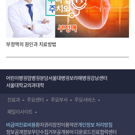
부정맥의 원인과 치료방법
어린이병원
암병원
분당서울대병원
보라매병원
강남센터
서울대학교의과대학
진료과
주요센터
주요부서
주요서비스
패밀리사이트
비급여진료비용
환자권리장전
이용약관
개인정보 처리방침
정보공개
정보무단수집거부공개
뷰어 다운로드
진료협력센터