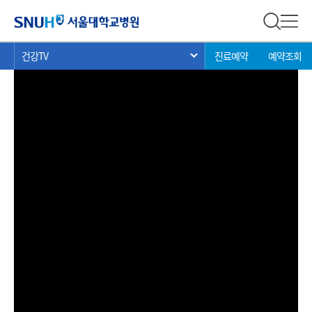
건강 TV
서울대학교병원
전체 검
전체
현
>
>
>
건강TV
진료예약
예약조회
서브 메뉴 목록 열기
재
위
치: