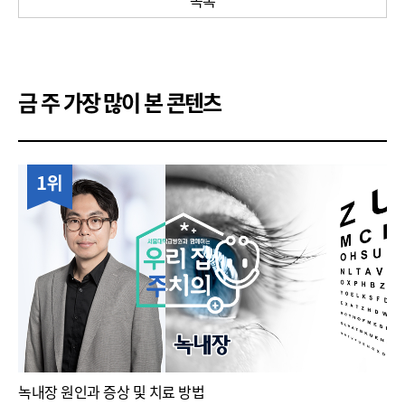
목록
오늘도 알아보러 가~영~!
*제공된 의학정보는 일반적인 사항으로 개개인의
금 주 가장 많이 본 콘텐츠
특성을 반영하지 못합니다.
1위
#서울대병원 #서울대학교병원 #콩팥병 #만성콩팥병 #
사구체신염
#사구체여과율#기상캐스터 #김가영캐스터 #
김가영아나운서
녹내장 원인과 증상 및 치료 방법