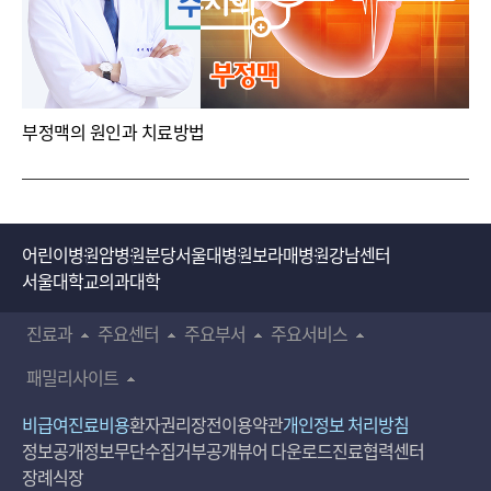
부정맥의 원인과 치료방법
어린이병원
암병원
분당서울대병원
보라매병원
강남센터
서울대학교의과대학
진료과
주요센터
주요부서
주요서비스
패밀리사이트
비급여진료비용
환자권리장전
이용약관
개인정보 처리방침
정보공개
정보무단수집거부공개
뷰어 다운로드
진료협력센터
장례식장