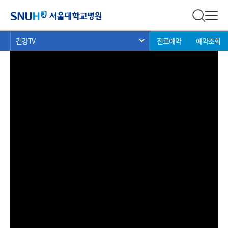
건강 TV
서울대학교병원
전체 검
전체
현
>
>
>
건강TV
진료예약
예약조회
서브 메뉴 목록 열기
재
위
치: