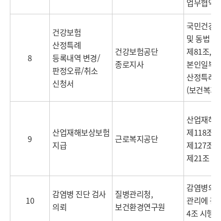
업무협약
국민건강보
건강보험
및 동법 시
산정특례
건강보험공단
제81조,
8
등록내역 변경/
종로지사
본인일부
판정오류/취소
산정특례
신청서
(보건복지
산업재해
산업재해보상보험
제118조,
9
근로복지공단
지급
제127조의
제21조 제
감염병의 
감염병 진단 검사
질병관리청,
10
관리에 관한
의뢰
보건환경연구원
4조 시행령