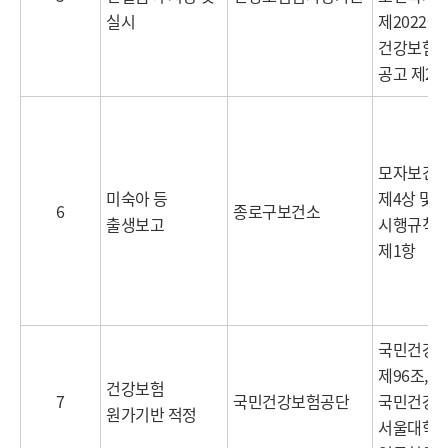
실시
제2022-1
건강보험
공고 제202
모자보건법
미숙아 등
제4상 및 
6
종로구보건소
출생보고
시행규칙 
제1항
국민건강
제96조,
건강보험
7
국민건강보험공단
국민건강보
원가기반 적정
서울대학