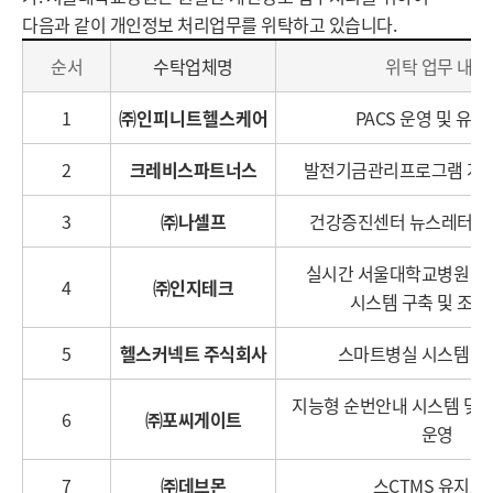
다음과 같이 개인정보 처리업무를 위탁하고 있습니다.
개
순서
수탁업체명
위탁 업무 내용
인
정
1
㈜인피니트헬스케어
PACS 운영 및 유
보
처
2
크레비스파트너스
발전기금관리프로그램 개선
리
위
3
㈜
나셀프
건강증진센터 뉴스레터 발
탁
실시간 서울대학교병원 
4
㈜인지테크
시스템 구축 및 조사
5
헬스커넥트 주식회사
스마트병실 시스템 
지능형 순번안내 시스템 및 
6
㈜포씨게이트
운영
7
㈜데브몬
스CTMS 유지보