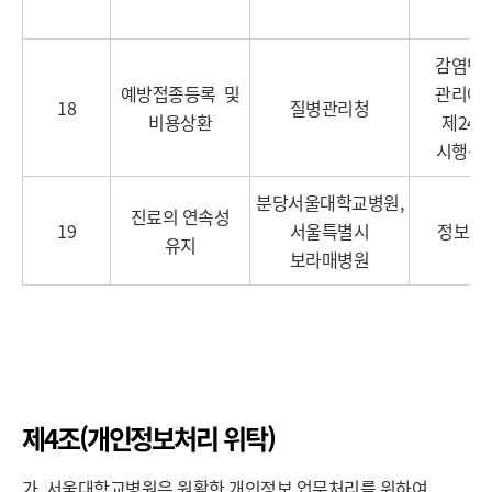
감염병의
예방접종등록 및
관리에 
18
질병관리청
비용상환
제24조
시행규칙
분당서울대학교병원,
진료의 연속성
19
서울특별시
정보주
유지
보라매병원
제4조(개인정보처리 위탁)
가. 서울대학교병원은 원활한 개인정보 업무처리를 위하여