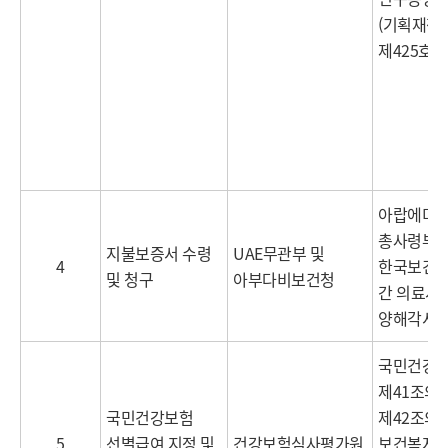
(기획재정
제425호)
아랍에미리
총사령부
지불보증서 수령
UAE무관부 및
4
한국보건
및 청구
아부다비보건청
간 의료서
양해각서
국민건강
제41조의4
국민건강보험
제42조의2
5
선별급여 지정 및
건강보험심사평가원
보건복지