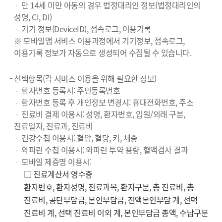
만 14세 미만 아동의 경우 법정대리인 정보(법정대리인의
ㆍ
성명, CI, DI)
기기 정보(DeviceID), 접속로그, 이용기록
ㆍ
※ 모바일앱 서비스 이용과정에서 기기정보, 접속로그,
이용기록 정보가 자동으로 생성되어 수집될 수 있습니다.
선택항목(각 서비스 이용을 위해 필요한 정보)
환자번호 등록시: 주민등록번호
ㆍ
환자번호 등록 후 개인정보 변경시: 휴대전화번호, 주소
ㆍ
진료비 결제 이용시: 성명, 환자번호, 입원/외래 구분,
ㆍ
진료일자, 진료과, 진료비
건강수첩 이용시: 혈압, 혈당, 키, 체중
ㆍ
와파린 수첩 이용시: 와파린 투약 용량, 혈액검사 결과
ㆍ
모바일 제증명 이용시:
ㆍ
□ 진료계산서 영수증
환자번호, 환자성명, 진료과목, 환자구분, 총 진료비, 총
진료비, 공단부담금, 본인부담금, 전액본인부담 계, 선택
진료비 계, 선택 진료비 이외 계, 본인부담금 총액, 수납구분