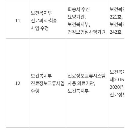
회송서 수신
보건복지부
보건복지부
요양기관,
221호,
11
진료의뢰·회송
보건복지부,
보건복지부
사업 수행
건강보험심사평가원
242호
보건복지
보건복지부
진료정보교류시스템
제2016-2
12
진료정보교류사업
사용 의료기관,
2020년
수행
보건복지부
진료정보