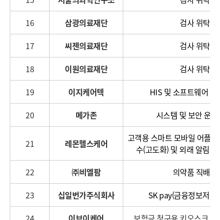
16
삼광의료재단
검사 위탁
17
씨젠의료재단
검사 위탁
18
이원의료재단
검사 위탁
19
이지케어텍
HIS 및 소프트웨어 운
20
메가존
시스템 및 보안 운영
고객용 스마트 모바일 어플리
21
레몬헬스케어
수(고도화) 및 외래 알림
22
㈜비엘팜
의약품 직배송
23
십일번가주식회사
SK pay(금융정보저장
24
이브이케어
보험금 청구용 키오스크 무