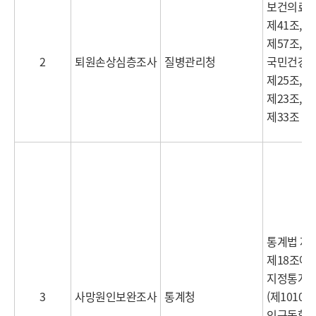
록
보건의료
제41조, 제
제57조,
2
퇴원손상심층조사
질병관리청
국민건강
제25조, 
제23조, 제
제33조
통계법 제1
제18조에 
지정통계
3
사망원인보완조사
통계청
(제10105
인구동향