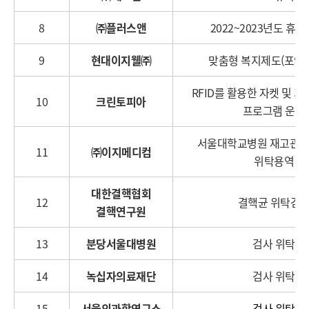
8
㈜플러스앤
2022~2023년도 휴
9
현대이지웰㈜
맞춤형 복지제도(포인트
RFID를 활용한 자켓 및 
10
크린토피아
프로그램 운영
서울대학교병원 재고관리 
11
㈜이지메디컴
위탁용역
대한결핵협회
12
결핵균 위탁검
결핵연구원
13
분당서울대병원
검사 위탁
14
녹십자의료재단
검사 위탁
15
서울의과학연구소
검사 위탁