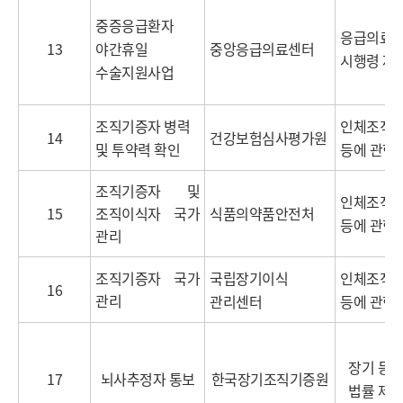
중증응급환자
응급의료에
13
야간휴일
중앙응급의료센터
시행령 제2
수술지원사업
조직기증자 병력
인체조직안
14
건강보험심사평가원
및 투약력 확인
등에 관한
조직기증자 및
인체조직안
15
조직이식자 국가
식품의약품안전처
등에 관한
관리
조직기증자 국가
국립장기이식
인체조직안
16
관리
관리센터
등에 관한
장기 등 
17
뇌사추정자 통보
한국장기조직기증원
법률 제 1