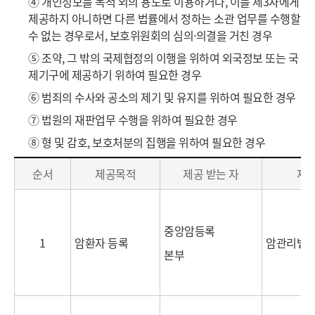
④ 개인정보를 목적 외의 용도로 이용하거나, 이를 제3자에게
제공하지 아니하면 다른 법률에서 정하는 소관 업무를 수행할
수 없는 경우로서, 보호위원회의 심의·의결을 거친 경우
⑤ 조약, 그 밖의 국제협정의 이행을 위하여 외국정보 또는 국
제기구에 제공하기 위하여 필요한 경우
⑥ 범죄의 수사와 공소의 제기 및 유지를 위하여 필요한 경우
⑦ 법원의 재판업무 수행을 위하여 필요한 경우
⑧ 형 및 감호, 보호처분의 집행을 위하여 필요한 경우
개
순서
제공목적
제공 받는 자
제
인
정
보
중앙암등록
의
1
암환자 등록
암관리법 
제
본부
3
자
목