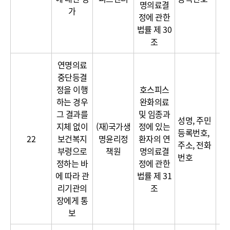
명의료결
가
정에 관한
법률 제 30
조
연명의료
중단등결
정을 이행
호스피스
하는 경우
완화의료
그 결과를
및 임종과
성명, 주민
지체 없이
(재)국가생
정에 있는
등록번호,
22
보건복지
명윤리정
환자의 연
주소, 전화
부령으로
책원
명의료결
번호
정하는 바
정에 관한
에 따라 관
법률 제 31
리기관의
조
장에게 통
보