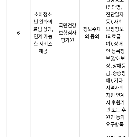
(진단명,
소아청소
진단일자
년 완화의
등), 사회
국민건강
료팀 상담,
정보주체
보장정보
6
보험심사
연계 가능
의 동의
(의료급
평가원
한 서비스
여), 장애
제공
인 등록정
보(장애보
장, 장애등
급, 중증장
애), 기타
지역사회
자원 연계
시 후원기
관 또는 후
원인 등의
요구항목