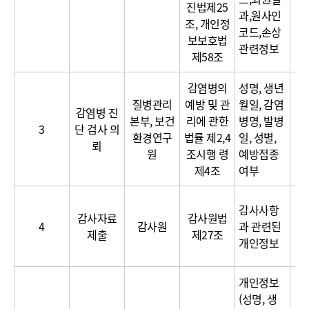
진법제25
과,원사인
조, 개인정
코드,손상
보보호법
관련정보
제58조
감염병의
성명, 생년
질병관리
예방 및 관
월일, 감염
감염병 진
본부, 보건
리에 관한
병명, 발병
3
단 검사 의
환경연구
법률 제2,4
일, 성별,
뢰
원
조시행 령
예방접종
제4조
여부
이
감사사항
감사자료
감사원법
달
4
감사원
과 관련된
제출
제27조
보
개인정보
개인정보
(성명, 생