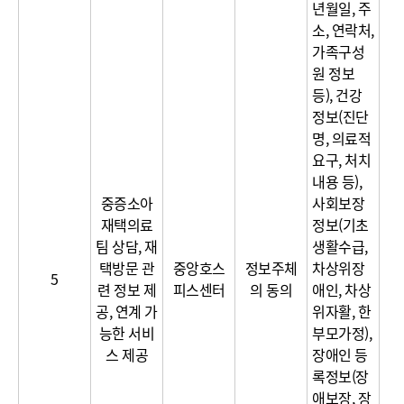
년월일, 주
소, 연락처,
가족구성
원 정보
등), 건강
정보(진단
명, 의료적
요구, 처치
내용 등),
중증소아
사회보장
재택의료
정보(기초
팀 상담, 재
생활수급,
택방문 관
중앙호스
정보주체
차상위장
5
련 정보 제
피스센터
의 동의
애인, 차상
공, 연계 가
위자활, 한
능한 서비
부모가정),
스 제공
장애인 등
록정보(장
애보장, 장