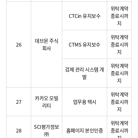
위탁계약
CTCin 유지보수
종료시까
지
위탁계약
데브몬 주식
26
CTMS 유지보수
종료시까
회사
지
위탁계약
검체 관리 시스템 개
종료시까
발
지
위탁계약
카카오 모빌
27
업무용 택시
종료시까
리티
지
위탁계약
SCI평가정보
28
홈페이지 본인인증
종료시까
㈜
지