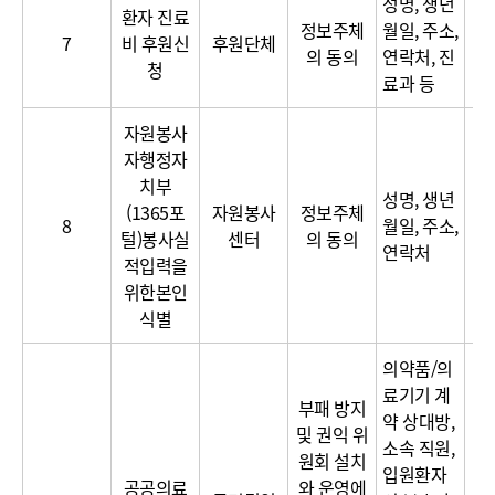
성명, 생년
환자 진료
정보주체
월일, 주소,
7
비 후원신
후원단체
의 동의
연락처, 진
청
료과 등
자원봉사
자행정자
치부
성명, 생년
(1365포
자원봉사
정보주체
8
월일, 주소,
털)봉사실
센터
의 동의
연락처
적입력을
위한본인
식별
의약품/의
료기기 계
부패 방지
약 상대방,
및 권익 위
소속 직원,
원회 설치
입원환자
이
공공의료
와 운영에