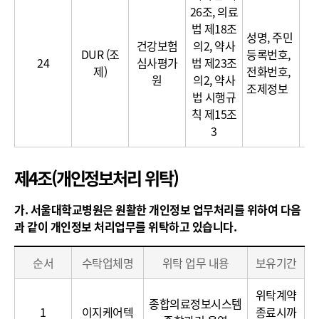
26조, 의료
법 제18조
성명, 주민
이
건강보험
의2, 약사
DUR (조
등록번호,
달
24
심사평가
법 제23조
제)
전화번호,
보
원
의2, 약사
조제정보
법 시행규
칙 제15조
3
제4조(개인정보처리 위탁)
가. 서울대학교병원은 원활한 개인정보 업무처리를 위하여 다음
과 같이 개인정보 처리업무를 위탁하고 있습니다.
개
순서
수탁업체명
위탁 업무 내용
보유기간
인
정
위탁계약
종합의료정보시스템
보
1
이지케어텍
종료시까