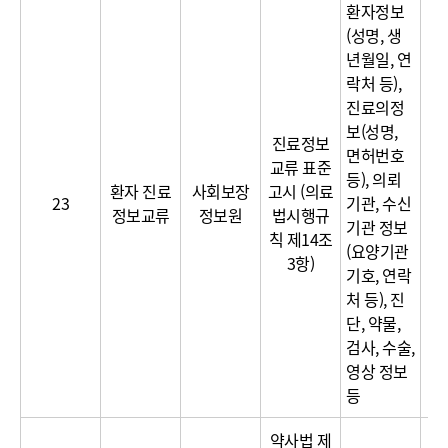
환자정보
(성명, 생
년월일, 연
락처 등),
진료의정
보(성명,
진료정보
면허번호
교류 표준
이
등), 의뢰
환자 진료
사회보장
고시 (의료
달
23
기관, 수신
정보교류
정보원
법시행규
보
기관 정보
칙 제14조
(요양기관
3항)
기호, 연락
처 등), 진
단, 약물,
검사, 수술,
영상 정보
등
약사법 제