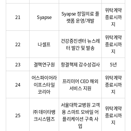
위탁계약
Syapse 정밀의료 플
21
Syapse
종료시까
랫폼 운영/개발
지
위탁계약
건강증진센터 뉴스레
22
나셀프
종료시까
터 발간 및 발송
지
23
결핵연구원
항결핵제 감수성검사
5년
어스파이어라
위탁계약
프리미어 CEO 해외
24
이프스타일
종료시까
서비스 지원
코리아
지
서울대학교병원 고객
위탁계약
㈜ 데이타뱅
용 스마트 모바일 어
25
종료시까
크시스템즈
플리케이션 구축 사
지
업