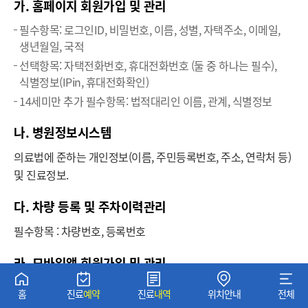
가. 홈페이지 회원가입 및 관리
필수항목: 로그인ID, 비밀번호, 이름, 성별, 자택주소, 이메일,
생년월일, 국적
선택항목: 자택전화번호, 휴대전화번호 (둘 중 하나는 필수),
식별정보(IPin, 휴대전화확인)
14세미만 추가 필수항목: 법적대리인 이름, 관계, 식별정보
나. 병원정보시스템
의료법에 준하는 개인정보(이름, 주민등록번호, 주소, 연락처 등)
및 진료정보.
다. 차량 등록 및 주차이력관리
필수항목 : 차량번호, 등록번호
라. 모바일앱 회원가입 및 관리
필수항목: 로그인ID (모바일앱 가입ID, SNS(네이버, 구글)을
홈
진료
예약
진료
내역
위치안내
전체
통해 회원가입 시 이메일주소, 서울대병원 홈페이지를 통해