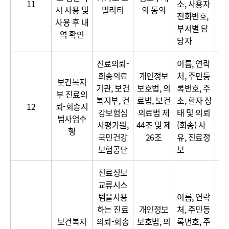
11
소, 사용자
시 사용 및
빌리티
의 동의
보
전화번호,
사용 후 내
부서별 담
역 확인
당자
진료의뢰-
이름, 연락
회송의료
개인정보
처, 주민등
보건복지
기관, 보건
보호법, 의
록번호, 주
부 진료의
복지부, 건
료법, 보건
소, 환자 상
12
뢰-회송시
강보험심
의료법 제
태 및 의뢰
범사업수
사평가원,
44조 및 제
(회송) 사
행
국민건강
26조
유, 진료정
보험공단
보
진료정보
교류시스
템을사용
이름, 연락
하는 진료
개인정보
처, 주민등
보건복지
의뢰-회송
보호법, 의
록번호, 주
이