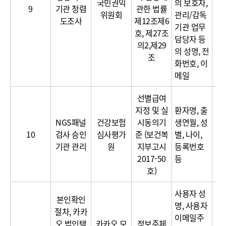
국민권익
의 보호자,
달
9
기관 청렴
관한 법률
위원회
관리/감독
보
도조사
제12조제6
기관 업무
호, 제27조
담당자 등
의2,제29
의 성명, 전
조
화번호, 이
메일
선별급여
지정 및 실
환자명, 출
NGS패널
건강보험
시동의기
생연월, 성
10
검사 승인
심사평가
준 (보건복
별, 나이,
기관 관리
원
지부고시
등록번호
2017-50
등
호)
사용자 성
본인확인
명, 사용자
절차, 카카
이
이메일주
오 법인택
카카오 모
정보주체
달