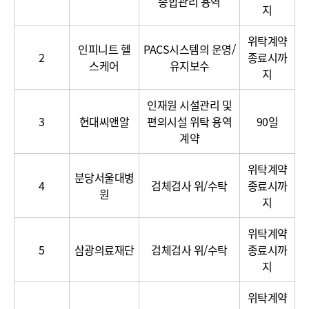
종합관리 용역
처
지
리
위
위탁계약
인피니트 헬
PACS시스템의 운영/
탁
2
종료시까
스케어
유지보수
지
인재원 시설관리 및
3
현대씨앤알
편의시설 위탁 용역
90일
계약
위탁계약
분당서울대병
4
검체검사 위/수탁
종료시까
원
지
위탁계약
5
삼광의료재단
검체검사 위/수탁
종료시까
지
위탁계약