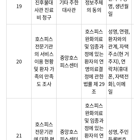
진후불대
기타 주한
정보주체
19
명, 생년월
사관 진료
대사관
의 동의
일
비 청구
호스피스
성명, 연령,
호스피스
완화의료
환자와의
전문기관
및 임종과
관계, 자택
이
의 서비스
정에 있는
주소(현 거
중앙호스
달
20
이용 현황
환자의 연
주지), 연
피스센터
보
및 환자 가
명의료결
락처(휴대
족의 만족
정에 관한
폰, 자택전
도 조사
법률 제 29
화), 이메
조
일
호스피스
완화의료
및 임종과
호스피스
정에 있는
전문기관
중앙호스
성명, 주민
21
환자의 연
에 대한 평
피스센터
등록번호