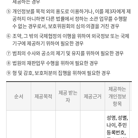
제공하는 경우
⑤
개인정보를 목적 외의 용도로 이용하거나, 이를 제3자에게 제
공하지 아니하면 다른 법률에서 정하는 소관 업무를 수행할
수 없는 경우로서, 보호위원회의 심의·의결을 거친 경우
⑥
조약, 그 밖의 국제협정의 이행을 위하여 외국정보 또는 국제
기구에 제공하기 위하여 필요한 경우
⑦
범죄의 수사와 공소의 제기 및 유지를 위하여 필요한 경우
⑧
법원의 재판업무 수행을 위하여 필요한 경우
⑨
형 및 감호, 보호처분의 집행을 위하여 필요한 경우
개
제공하는
인
제공 받는
순서
제공목적
제공근거
개인정보
보
정
자
항목
보
의
성명, 성별,
제
나이, 주민
3
등록번호,
자