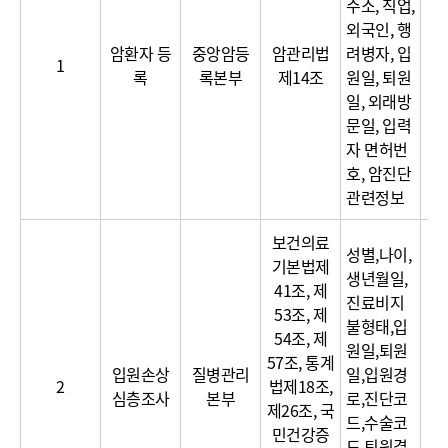
주소, 직업,
목
외국인, 행
이
록
암환자 등
중앙암등
암관리법
려병자, 입
달
1
록
록본부
제14조
원일, 퇴원
보
일, 외래방
문일, 입력
자 면허번
호, 암진단
관련정보
보건의료
성별,나이,
기본법제
생년월일,
41조, 제
진료비지
53조, 제
불형태,입
54조, 제
원일,퇴원
이
57조, 통계
입원손상
질병관리
일,입원경
달
2
법제18조,
심층조사
본부
로,진단코
보
제26조, 국
드,수술코
민건강증
드,퇴원결