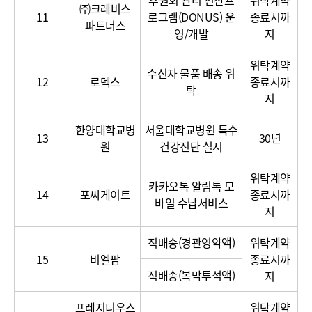
후원회 관리 전산프
위탁계약
㈜크레비스
11
로그램(DONUS) 운
종료시까
파트너스
영/개발
지
위탁계약
수신자 물품 배송 위
12
로덱스
종료시까
탁
지
한양대학교병
서울대학교병원 특수
13
30년
원
건강진단 실시
위탁계약
카카오톡 알림톡 모
14
포씨게이트
종료시까
바일 수납서비스
지
직배송(경관영약액)
위탁계약
15
비엘팜
종료시까
직배송(복막투석액)
지
프레지니우스
위탁계약