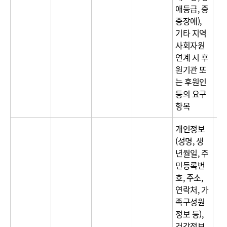
애등급, 중
증장애),
기타 지역
사회자원
연계 시 후
원기관 또
는 후원인
등의 요구
항목
개인정보
(성명, 생
년월일, 주
민등록번
호, 주소,
연락처, 가
족구성원
정보 등),
건강정보