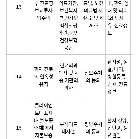
부 진료정
의료기관,
료법, 보건
소, 환자 상
달
13
보교류사
보건복지
의료법 제
태 및 의뢰
보
업수행
부,건강보
44조 및 제
(회송)사
험심사평
26조
유, 진료정
가원, 국민
보
건강보험
공단
환자명, 성
진료의뢰
환자 진료
별, 나이,
의사 및 회
정보주체
14
의 연속성
병원등록
송 기관의
의 동의
유지
번호, 진료
의사
정보
클라이언
트대표자
(지불보증
환자 성명,
쿠웨이트
정보주체
15
주체)에게
진단명, 생
대사관
의 동의
지불보증
년월일