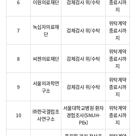
6
이원의료재단
검체검사 위/수탁
종료시까
지
위탁계약
녹십자의료재
7
검체검사 위/수탁
종료시까
단
지
위탁계약
8
씨젠의료재단
검체검사 위/수탁
종료시까
지
위탁계약
서울의과학연
9
검체검사 위/수탁
종료시까
구소
지
서울대학교병원 환자
위탁계약
㈜한국갤럽조
10
경험조사(SNUH-
종료시까
사연구소
PEx)
지