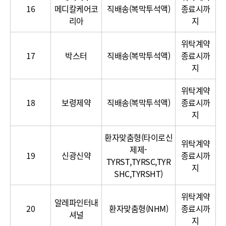
16
메디칼케어코
직배송(복막투석액)
종료시까
리아
지
위탁계약
17
박스터
직배송(복막투석액)
종료시까
지
위탁계약
18
보령제약
직배송(복막투석액)
종료시까
지
환자맞춤형(타이로신
위탁계약
제제-
19
신광신약
종료시까
TYRST,TYRSC,TYR
지
SHC,TYRSHT)
위탁계약
알레파인터내
20
환자맞춤형(NHM)
종료시까
셔널
지