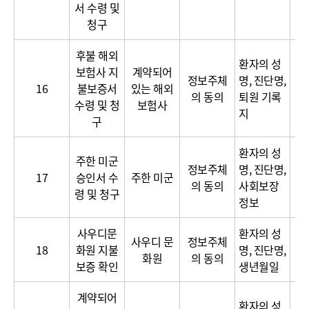
서 수령 및
청구
후불 해외
환자의 성
보험사 지
계약되어
정보주체
명, 진단명,
16
불보증서
있는 해외
의 동의
퇴원 기록
수령 및 청
보험사
지
구
환자의 성
주한 미군
정보주체
명, 진단명,
17
승인서 수
주한 미군
의 동의
사회보장
령 및 청구
정보
사우디문
환자의 성
사우디 문
정보주체
18
화원 지불
명, 진단명,
화원
의 동의
보증 확인
생년월일
계약되어
환자의 성