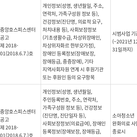
개인정보
(
성명
,
생년월일
,
주소
,
연락처
,
가족구성원 정보 등
),
건강정보
(
진단명
,
의료적 요구
,
중앙호스피스센터
처치내용 등
),
사회보장정보
시범사업 기
공고
(
기초생활수급
,
차상위장애인
,
(~2021
년
1
제
2018-
차상위자화르 한부모가정
),
31
일까지
)
01(2018.6.7.)
호
장애인 등록정보
(
장애보장
,
장애등급
,
중증장애
),
기타
지역사회자원 연계 시 후원기관
또는 후원인 등의 요구항목
개인정보
(
성명
,
생년월일
,
주민등록번호
,
주소
,
연락처
,
가족구성원 정보 등
),
건강정보
중앙호스피스센터
(
진단명
,
진단일자 등
),
소아청소년
공고
사회보장정보
(
의료급여
),
장애인
완화의료 사
제
2018-
등록정보
(
장애보장
,
장애등급
,
종료시
01(2018.6.7.)
호