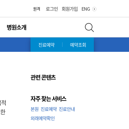
화면 축소
화면 확대
로그인
회원가입
ENG
원격
병원소개
한
전체 검색 레이어 열기
진료예약
예약조회
관련 콘텐츠
자주 찾는 서비스
목적
본원
진료예약
진료안내
요한
외래예약확인