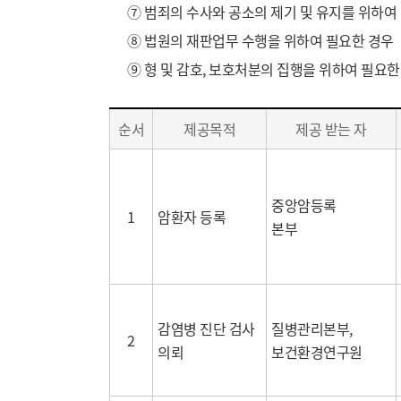
⑦ 범죄의 수사와 공소의 제기 및 유지를 위하여
⑧ 법원의 재판업무 수행을 위하여 필요한 경우
⑨ 형 및 감호, 보호처분의 집행을 위하여 필요한
개
순서
제공목적
제공 받는 자
인
정
보
의
중앙암등록
1
암환자 등록
제
본부
3
자
목
록
감염병 진단 검사
질병관리본부
,
2
의뢰
보건환경연구원