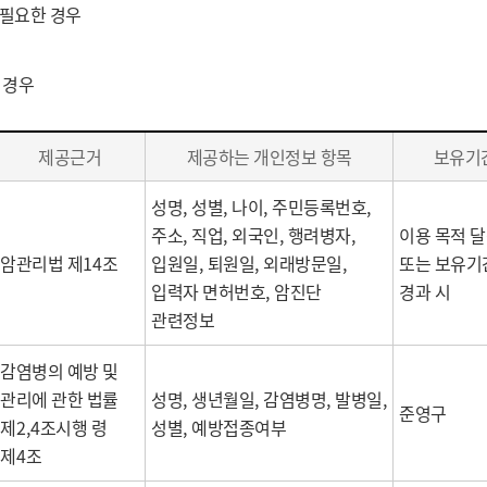
 필요한 경우
 경우
제공근거
제공하는 개인정보 항목
보유기
성명
,
성별
,
나이
,
주민등록번호
,
주소
,
직업
,
외국인
,
행려병자
,
이용 목적 
암관리법 제
14
조
입원일
,
퇴원일
,
외래방문일
,
또는 보유기
입력자 면허번호
,
암진단
경과 시
관련정보
감염병의 예방 및
관리에 관한 법률
성명
,
생년월일
,
감염병명
,
발병일
,
준영구
제
2,4
조시행 령
성별
,
예방접종여부
제
4
조