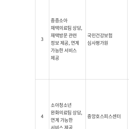
중증소아
재택의료팀 상담
,
재택방문 관련
국민건강보험
3
정보 제공
,
연계
심사평가원
가능한 서비스
제공
소아청소년
완화의료팀 상담
,
4
중앙호스피스센터
연계 가능한
서비스 제공