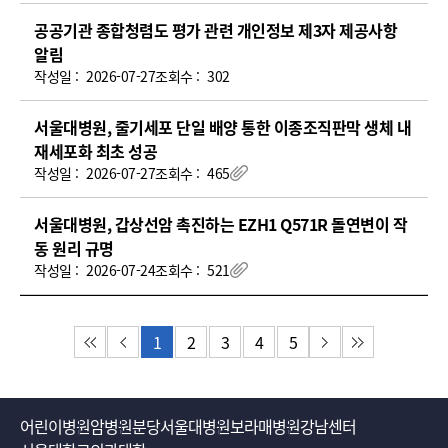
공공기관 종합청렴도 평가 관련 개인정보 제3자 제공사항
알림
작성일 :
2026-07-27
조회수 :
302
서울대병원, 줄기세포 단일 배양 통한 이종조직판막 생체 내
재세포화 최초 성공
작성일 :
2026-07-27
조회수 :
465
첨부파일
서울대병원, 갑상선암 촉진하는 EZH1 Q571R 돌연변이 작
동 원리 규명
작성일 :
2026-07-24
조회수 :
521
첨부파일
1
2
3
4
5
첫 페이지
이전 페이지
다음 페이지
마지막 페이지
어린이병원
암병원
분당서울대병원
보라매병원
강남센터