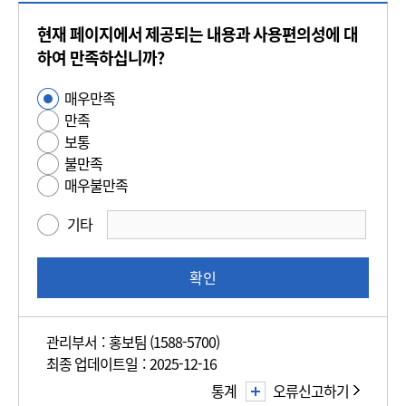
콘
현재 페이지에서 제공되는 내용과 사용편의성에 대
텐
츠
하여 만족하십니까?
만
매우만족
사
족
만족
용
도
보통
편
평
불만족
의
가
매우불만족
성
만
기타
족
도
조
확인
사
관리부서 : 홍보팀 (1588-5700)
최종 업데이트일 : 2025-12-16
통계
오류신고하기