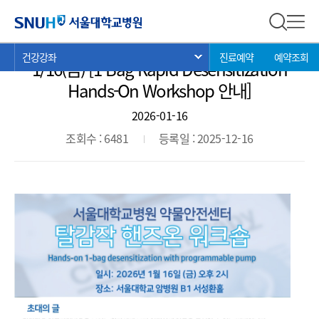
강좌안내
서울대학교병원
전체 검
전체
현
>
>
>
건강강좌
진료예약
예약조회
서브 메뉴 목록 열기
1/16(금) [1-Bag Rapid Desensitization
재
위
Hands-On Workshop 안내]
치:
2026-01-16
조회수 : 6481
등록일 : 2025-12-16