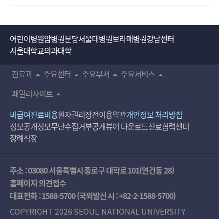
어린이병원
암병원
분당서울대병원
보라매병원
강남센터
서울대학교의과대학
진료과
주요센터
주요부서
주요서비스
패밀리사이트
비급여진료비용
환자권리장전
이용약관
개인정보 처리방침
정보공개
정보무단수집거부공개
뷰어 다운로드
진료협력센터
장례식장
주소 : 03080 서울특별시 종로구 대학로 101(연건동 28)
홈페이지 의견접수
대표전화 :
1588-5700
(국외발신 시 :
+82-2-1588-5700
)
COPYRIGHT 2026 SEOUL NATIONAL UNIVERSITY