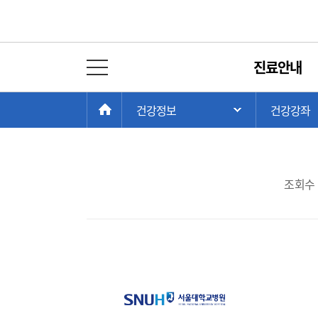
강좌안내
진료안내
전체 메뉴 열기
2024 서울대학교
현
>
>
HOME
건강정보
건강강좌
주 메뉴 목록 열
재
위
치:
조회수 :