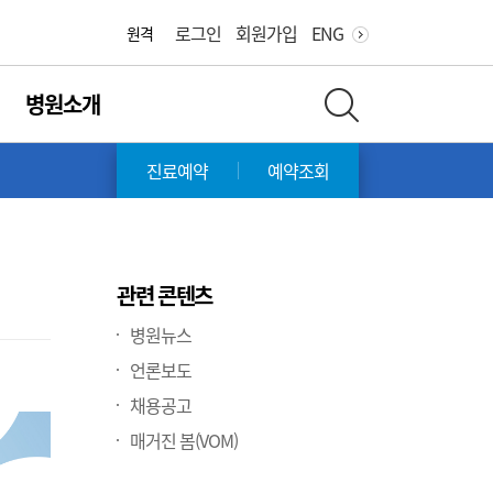
화면 축소
화면 확대
로그인
회원가입
ENG
원격
병원소개
전체 검색 레이어 열기
진료예약
예약조회
관련 콘텐츠
병원뉴스
언론보도
채용공고
매거진 봄(VOM)