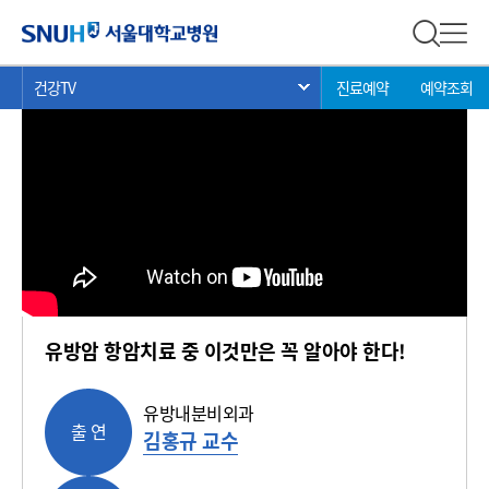
건강 TV
서울대학교병원
전체 검
전체
현
>
>
>
건강TV
진료예약
예약조회
서브 메뉴 목록 열기
재
위
치:
유방암 항암치료 중 이것만은 꼭 알아야 한다!
유방내분비외과
출 연
김홍규 교수