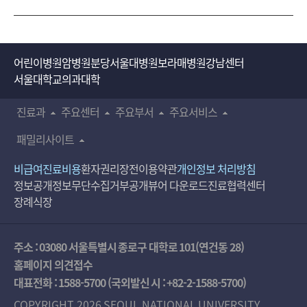
어린이병원
암병원
분당서울대병원
보라매병원
강남센터
서울대학교의과대학
진료과
주요센터
주요부서
주요서비스
패밀리사이트
비급여진료비용
환자권리장전
이용약관
개인정보 처리방침
정보공개
정보무단수집거부공개
뷰어 다운로드
진료협력센터
장례식장
주소 : 03080 서울특별시 종로구 대학로 101(연건동 28)
홈페이지 의견접수
대표전화 :
1588-5700
(국외발신 시 :
+82-2-1588-5700
)
COPYRIGHT 2026 SEOUL NATIONAL UNIVERSITY