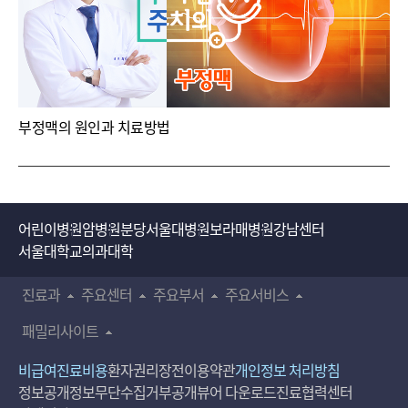
부정맥의 원인과 치료방법
어린이병원
암병원
분당서울대병원
보라매병원
강남센터
서울대학교의과대학
진료과
주요센터
주요부서
주요서비스
패밀리사이트
비급여진료비용
환자권리장전
이용약관
개인정보 처리방침
정보공개
정보무단수집거부공개
뷰어 다운로드
진료협력센터