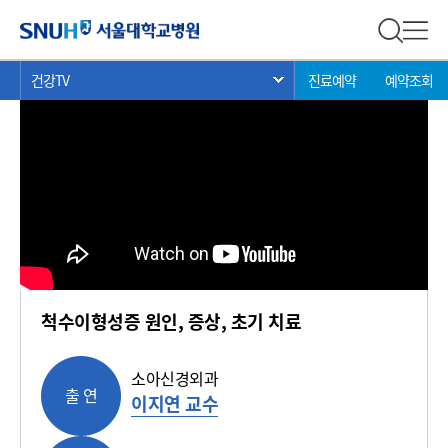
건강 TV
서울대학교병원
전체 검
전체
현
>
>
>
건강TV
진료예약
예약조회
서브 메뉴 목록 열기
재
위
치:
척수이형성증 원인, 증상, 초기 치료
소아신경외과
출 연
이지연 교수