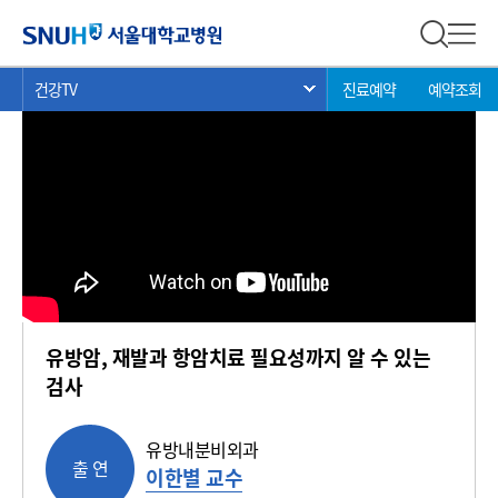
건강 TV
서울대학교병원
전체 검
전체
현
>
>
>
건강TV
진료예약
예약조회
서브 메뉴 목록 열기
재
위
치:
유방암, 재발과 항암치료 필요성까지 알 수 있는
검사
유방내분비외과
출 연
이한별 교수