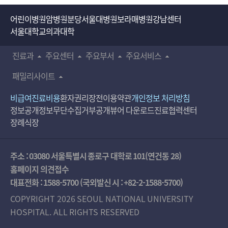
어린이병원
암병원
분당서울대병원
보라매병원
강남센터
서울대학교의과대학
진료과
주요센터
주요부서
주요서비스
패밀리사이트
비급여진료비용
환자권리장전
이용약관
개인정보 처리방침
정보공개
정보무단수집거부공개
뷰어 다운로드
진료협력센터
장례식장
주소 : 03080 서울특별시 종로구 대학로 101(연건동 28)
홈페이지 의견접수
대표전화 :
1588-5700
(국외발신 시 :
+82-2-1588-5700
)
COPYRIGHT 2026 SEOUL NATIONAL UNIVERSITY
HOSPITAL. ALL RIGHTS RESERVED