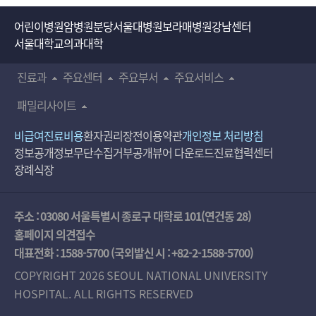
어린이병원
암병원
분당서울대병원
보라매병원
강남센터
서울대학교의과대학
진료과
주요센터
주요부서
주요서비스
패밀리사이트
비급여진료비용
환자권리장전
이용약관
개인정보 처리방침
정보공개
정보무단수집거부공개
뷰어 다운로드
진료협력센터
장례식장
주소 : 03080 서울특별시 종로구 대학로 101(연건동 28)
홈페이지 의견접수
대표전화 :
1588-5700
(국외발신 시 :
+82-2-1588-5700
)
COPYRIGHT 2026 SEOUL NATIONAL UNIVERSITY
HOSPITAL. ALL RIGHTS RESERVED