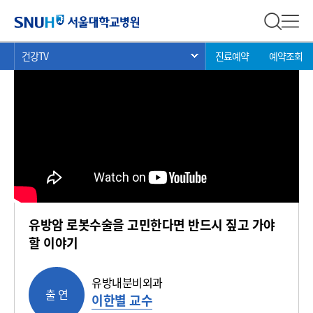
건강 TV
서울대학교병원
전체 검
전체
현
>
>
>
건강TV
진료예약
예약조회
서브 메뉴 목록 열기
재
위
치:
유방암 로봇수술을 고민한다면 반드시 짚고 가야
할 이야기
유방내분비외과
출 연
이한별 교수