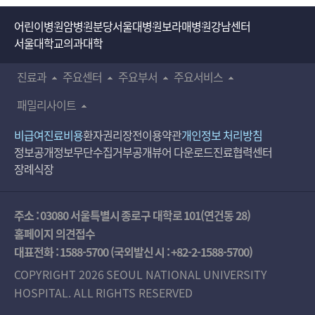
어린이병원
암병원
분당서울대병원
보라매병원
강남센터
서울대학교의과대학
진료과
주요센터
주요부서
주요서비스
패밀리사이트
비급여진료비용
환자권리장전
이용약관
개인정보 처리방침
정보공개
정보무단수집거부공개
뷰어 다운로드
진료협력센터
장례식장
주소 : 03080 서울특별시 종로구 대학로 101(연건동 28)
홈페이지 의견접수
대표전화 :
1588-5700
(국외발신 시 :
+82-2-1588-5700
)
COPYRIGHT 2026 SEOUL NATIONAL UNIVERSITY
HOSPITAL. ALL RIGHTS RESERVED