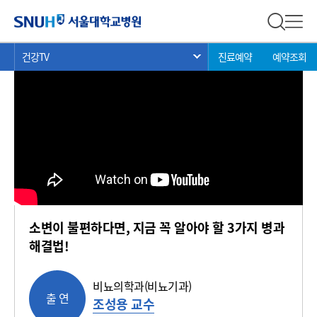
건강 TV
서울대학교병원
전체 검
전체
현
>
>
>
건강TV
진료예약
예약조회
서브 메뉴 목록 열기
재
위
치:
소변이 불편하다면, 지금 꼭 알아야 할 3가지 병과
해결법!
비뇨의학과(비뇨기과)
출 연
조성용 교수