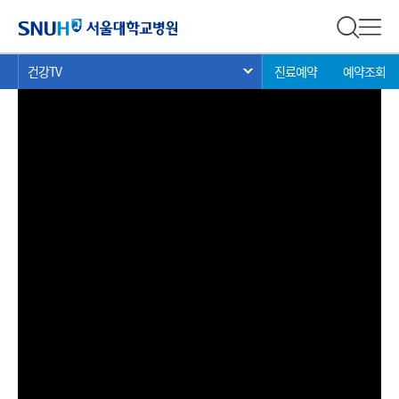
건강 TV
서울대학교병원
전체 검
전체
현
>
>
>
건강TV
진료예약
예약조회
서브 메뉴 목록 열기
재
위
치: