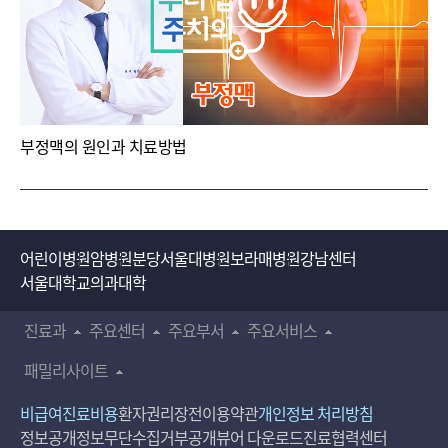
부정맥의 원인과 치료방법
어린이병원
암병원
분당서울대병원
보라매병원
강남센터
서울대학교의과대학
진료과
주요센터
주요부서
주요서비스
패밀리사이트
비급여진료비용
환자권리장전
이용약관
개인정보 처리방침
정보공개
정보무단수집거부공개
뷰어 다운로드
진료협력센터