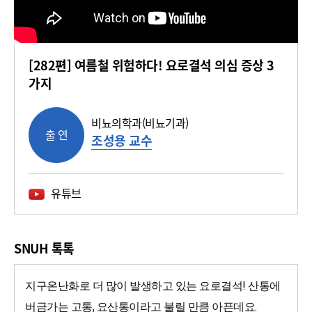
[282편] 여름철 위험하다! 요로결석 의심 증상 3
가지
비뇨의학과(비뇨기과)
출 연
조성용 교수
유튜브
SNUH 톡톡
지구온난화로 더 많이 발생하고 있는 요로결석! 산통에 
버금가는 고통, 요산통이라고 불릴 만큼 아픈데요. 