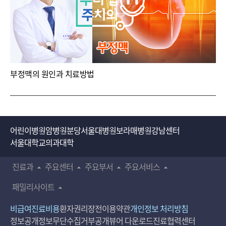
부정맥의 원인과 치료방법
어린이병원
암병원
분당서울대병원
보라매병원
강남센터
서울대학교의과대학
진료과
주요센터
주요부서
주요서비스
패밀리사이트
비급여진료비용
환자권리장전
이용약관
개인정보 처리방침
정보공개
정보무단수집거부공개
뷰어 다운로드
진료협력센터