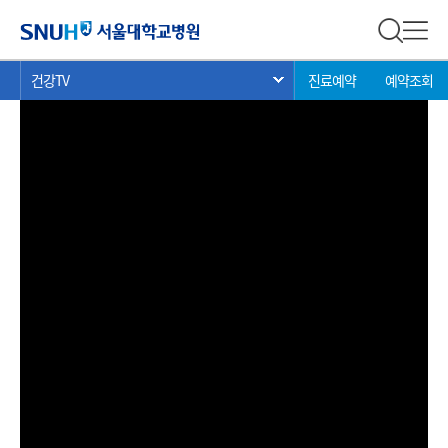
건강 TV
서울대학교병원
전체 검
전체
현
>
>
>
건강TV
진료예약
예약조회
서브 메뉴 목록 열기
재
위
치: