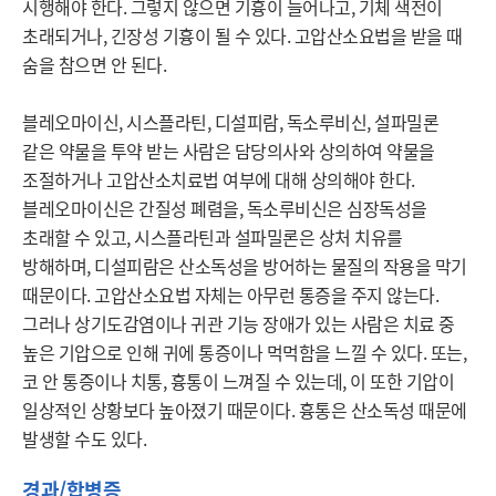
시행해야 한다. 그렇지 않으면 기흉이 늘어나고, 기체 색전이 
초래되거나, 긴장성 기흉이 될 수 있다. 고압산소요법을 받을 때 
숨을 참으면 안 된다.

블레오마이신, 시스플라틴, 디설피람, 독소루비신, 설파밀론 
같은 약물을 투약 받는 사람은 담당의사와 상의하여 약물을 
조절하거나 고압산소치료법 여부에 대해 상의해야 한다. 
블레오마이신은 간질성 폐렴을, 독소루비신은 심장독성을 
초래할 수 있고, 시스플라틴과 설파밀론은 상처 치유를 
방해하며, 디설피람은 산소독성을 방어하는 물질의 작용을 막기 
때문이다. 고압산소요법 자체는 아무런 통증을 주지 않는다. 
그러나 상기도감염이나 귀관 기능 장애가 있는 사람은 치료 중 
높은 기압으로 인해 귀에 통증이나 먹먹함을 느낄 수 있다. 또는, 
코 안 통증이나 치통, 흉통이 느껴질 수 있는데, 이 또한 기압이 
일상적인 상황보다 높아졌기 때문이다. 흉통은 산소독성 때문에 
발생할 수도 있다.
경과/합병증