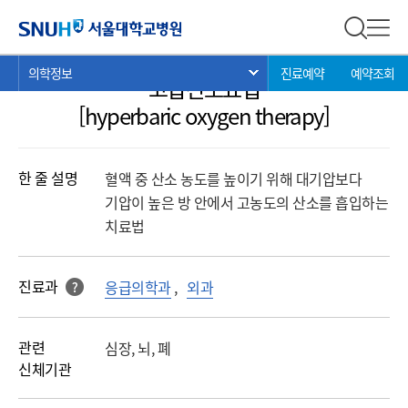
의학정보
서울대학교병원
전체 검
전체
현
>
>
>
의학정보
진료예약
예약조회
서브 메뉴 목록 열기
고압산소요법
재
위
[hyperbaric oxygen therapy]
치:
한 줄 설명
혈액 중 산소 농도를 높이기 위해 대기압보다
기압이 높은 방 안에서 고농도의 산소를 흡입하는
치료법
진료과
응급의학과
,
외과
?
해당 과를 클릭 하면진료과로 바로 연결됩니다.
관련
심장, 뇌, 폐
신체기관