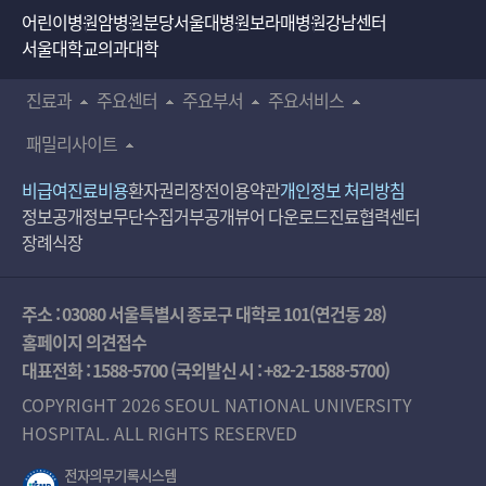
어린이병원
암병원
분당서울대병원
보라매병원
강남센터
서울대학교의과대학
진료과
주요센터
주요부서
주요서비스
패밀리사이트
비급여진료비용
환자권리장전
이용약관
개인정보 처리방침
정보공개
정보무단수집거부공개
뷰어 다운로드
진료협력센터
장례식장
주소 : 03080 서울특별시 종로구 대학로 101(연건동 28)
홈페이지 의견접수
대표전화 :
1588-5700
(국외발신 시 :
+82-2-1588-5700
)
COPYRIGHT 2026 SEOUL NATIONAL UNIVERSITY
HOSPITAL. ALL RIGHTS RESERVED