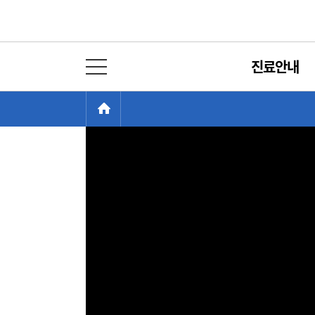
우리집 주치의
진료안내
전체 메뉴 열기
현
>
HOME
재
위
치: