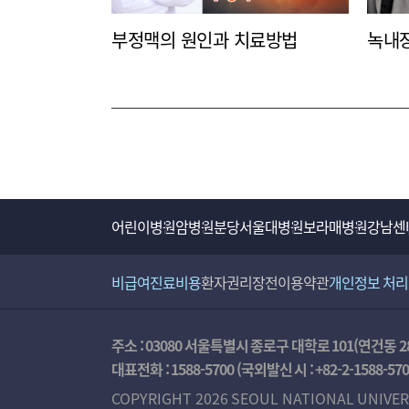
이거는 당연히 나이 들면 좀 자연스럽게 가지는
부정맥의 원인과 치료방법
녹내장
들어요.
네 맞습니다. 그렇습니다. 예.
일단은 혈압이란 게 뭔가, 혈압의 중요성. 혈압
어린이병원
암병원
분당서울대병원
보라매병원
강남센
혈압이라 하는 것은 우리 몸에 꼭 필요한 것이
돌아서 다시 심장으로 돌아가는 그 힘이 혈압이
비급여진료비용
환자권리장전
이용약관
개인정보 처
수 없는 겁니다. 그러니까 혈압은 우리 몸에 
합병증을 유발하기 때문에 문제가 되는 거죠. 
주소 : 03080 서울특별시 종로구 대학로 101(연건동 2
있고 우리 몸의 부위에 따라 다 다를 수 있는
대표전화 :
1588-5700
(국외발신 시 :
+82-2-1588-57
흔하게 혈압이라고 이야기하고 있습니다.
COPYRIGHT 2026 SEOUL NATIONAL UNIVER