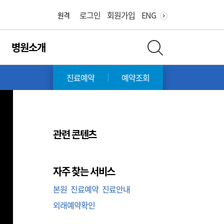
화면 축소
화면 확대
로그인
회원가입
ENG
원격
병원소개
전체 검색 레이어 열기
진료예약
예약조회
관련 콘텐츠
자주 찾는 서비스
본원
진료예약
진료안내
외래예약확인