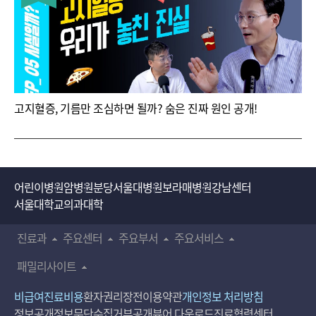
고지혈증, 기름만 조심하면 될까? 숨은 진짜 원인 공개!
어린이병원
암병원
분당서울대병원
보라매병원
강남센터
서울대학교의과대학
진료과
주요센터
주요부서
주요서비스
패밀리사이트
비급여진료비용
환자권리장전
이용약관
개인정보 처리방침
정보공개
정보무단수집거부공개
뷰어 다운로드
진료협력센터