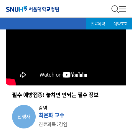
Focus의
서울대학교병원
전체 검
전체
현
>
진료예약
예약조회
재
위
치:
필수 예방접종! 놓치면 안되는 필수 정보
감염
최은화 교수
진행자
진료과목 : 감염