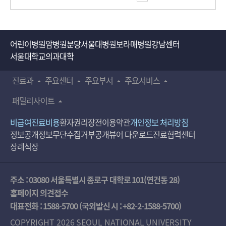
어린이병원
암병원
분당서울대병원
보라매병원
강남센터
서울대학교의과대학
진료과
주요센터
주요부서
주요서비스
패밀리사이트
비급여진료비용
환자권리장전
이용약관
개인정보 처리방침
정보공개
정보무단수집거부공개
뷰어 다운로드
진료협력센터
장례식장
주소 : 03080 서울특별시 종로구 대학로 101(연건동 28)
홈페이지 의견접수
대표전화 :
1588-5700
(국외발신 시 :
+82-2-1588-5700
)
COPYRIGHT 2026 SEOUL NATIONAL UNIVERSITY