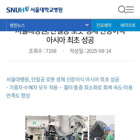
병원뉴스
서울대학교병원
전체 검
전체
현
>
>
>
병원뉴스
진료예약
예약조회
서브 메뉴 목록 열기
서울대병원, 단일공 로봇 생체 신장이식
재
위
아시아 최초 성공
치:
조회수 : 7198
작성일 : 2025-08-14
서울대병원, 단일공 로봇 생체 신장이식 아시아 최초 성공
- 기증자·수혜자 모두 적용… 흉터·통증 최소화로 회복 속도·미용
만족도 향상