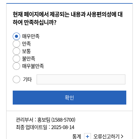
콘
현재 페이지에서 제공되는 내용과 사용편의성에 대
텐
츠
하여 만족하십니까?
만
매우만족
사
족
만족
용
도
보통
편
평
불만족
의
가
매우불만족
성
만
기타
족
도
조
확인
사
관리부서 : 홍보팀 (1588-5700)
최종 업데이트일 : 2025-08-14
통계
오류신고하기