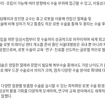
분리
·
조립이 가능해 여러 방향에서 수술 부위에 접근할 수 있고
,
이동성
담췌외과 장진영 교수는 휴고 로봇을 이용해 전립선 절제술 및
술에 비해 상처가 작고 통증도 적은 로봇 수술을 통해 두 환자는 수술 
도입을 위한 임상시험부터 첫 수술까지 성공적으로 마무리하며 세계 최
술 로봇 트레이닝 센터 개소를 준비 중인 서울대병원은 국내 뿐 아니라 
제공함으로써
,
로봇 수술의 교육
·
연구
·
진료를 선도하는 글로벌 허브로 
술은 정밀한 절제와 문합이 필요해 복부수술 중에서도 가장 난이도가 
로 매우 드문 수술로서 의미가 크며
,
점차 다양한 수술 분야로 확대돼 더
 다양한 질환별 맞춤형 수술을 실시할 수 있는 최적화된 로봇 수술 환경
임상적 활용 기회를 다양하게 모색하며
,
연구와 교육 분야에서도 세계적
 말했다
.