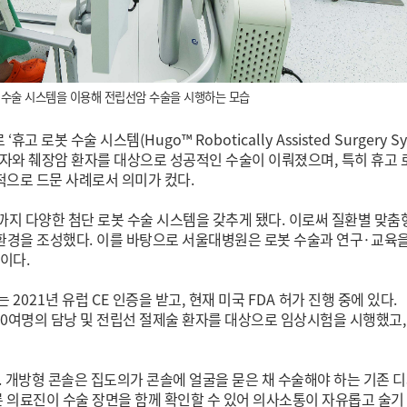
 수술 시스템을 이용해 전립선암 수술을 시행하는 모습
로
‘
휴고 로봇 수술 시스템
(Hugo
™
Robotically Assisted Surgery S
환자와 췌장암 환자를 대상으로 성공적인 수술이 이뤄졌으며
,
특히 휴고 
으로 드문 사례로서 의미가 컸다
.
까지 다양한 첨단 로봇 수술 시스템을 갖추게 됐다
.
이로써 질환별 맞춤
 환경을 조성했다
.
이를 바탕으로 서울대병원은 로봇 수술과 연구
·
교육
획이다
.
고는
2021
년 유럽
CE
인증을 받고
,
현재 미국
FDA
허가 진행 중에 있다
.
0
여명의 담낭 및 전립선 절제술 환자를 대상으로 임상시험을 시행했고
.
개방형 콘솔은 집도의가 콘솔에 얼굴을 묻은 채 수술해야 하는 기존 
른 의료진이 수술 장면을 함께 확인할 수 있어 의사소통이 자유롭고 술기