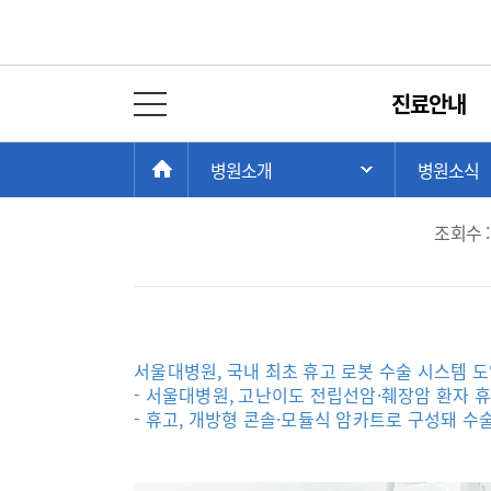
병원뉴스
진료안내
전체 메뉴 열기
국내 최초 
현
>
>
HOME
병원소개
병원소식
주 메뉴 목록 열
재
위
조회수 :
치:
서울대병원, 국내 최초 휴고 로봇 수술 시스템 
- 서울대병원, 고난이도 전립선암·췌장암 환자 
-
휴고, 개방형 콘솔·모듈식 암카
트로 구성돼 수술