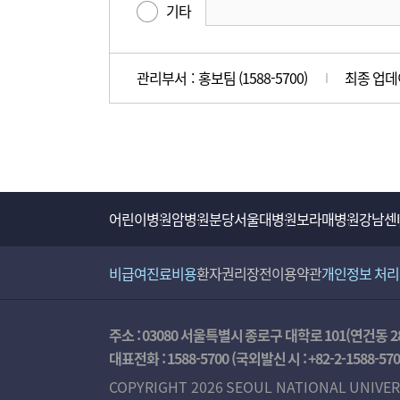
기타
도
편
평
의
가
성
관리부서 : 홍보팀 (1588-5700)
최종 업데이
만
족
도
조
사
어린이병원
암병원
분당서울대병원
보라매병원
강남센
비급여진료비용
환자권리장전
이용약관
개인정보 처
주소 : 03080 서울특별시 종로구 대학로 101(연건동 2
대표전화 :
1588-5700
(국외발신 시 :
+82-2-1588-57
COPYRIGHT 2026 SEOUL NATIONAL UNIVER