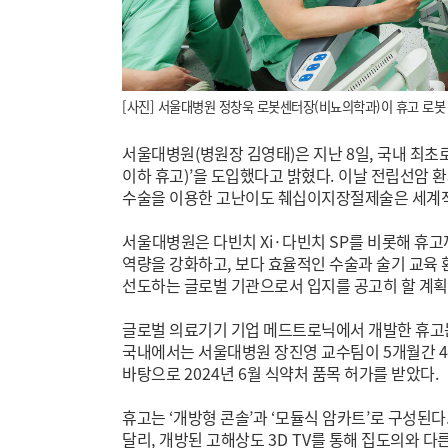
[사진] 서울대병원 정창욱 로봇센터장(비뇨의학과)이 휴고 로봇
서울대병원
(
병원장 김영태
)
은 지난
8
일
,
국내 최초
이하 휴고
)’
을 도입했다고 밝혔다
.
이날 전립선암 
수술을 이용한 고난이도 췌십이지장절제술은 세계적
서
울대병원은 다빈치
Xi·
다빈치
SP
를 비롯해 휴고
역량을 강화하고
,
보다 효율적인 수술과 술기 교육
선도하는 글로벌 기관으로서 입지를 공고히 할 계
글로벌 의료기기 기업 메드트로닉에서 개발한 휴
국내에서는 서울대병원 장진영 교수팀이
5
개월간
4
바탕으로
2024
년
6
월 식약처 품목 허가를 받았다
.
휴고는
‘
개방형 콘솔
’
과
‘
모듈식 암카트
’
로 구성된다
달리
,
개방된 고해상도
3D TV
를 통해 집도의와 다