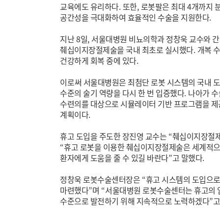
교육에도 유리하다
.
또한
,
로봇팔은 최대
4
개까지 
공간성을 극대화하여 효율적인 수술을 지원한다
.
지난
8
일
,
서울대병원 비뇨의학과 정창욱 교수와 간
췌십이지장절제술을 국내 최초로 실시했다
.
개복 수
건강하게 회복 중에 있다
.
이
로써 서울대병원은 최첨단 로봇 시스템의 국내 
수준의 술기 역량을 다시 한 번 입증했다
.
나아가 수
수련의를 대상으로 시뮬레이터 기반 프로그램을 
계획이다
.
휴고 도입을 주도한 장진영 교수는
“
췌십이지장절제
“
휴고 로봇을 이용한 췌십이지장절제술은 세계적으
환자에게 도움을 줄 수 있길 바란다
”
고 말했다
.
정창욱 로봇수술센터장은
“
휴고 시스템의 도입으로
마련했다
”
며
“
서울대병원 로봇수술센터는 휴고의 
수준으로 발전하기 위해 지속적으로 노력하겠다
”
고