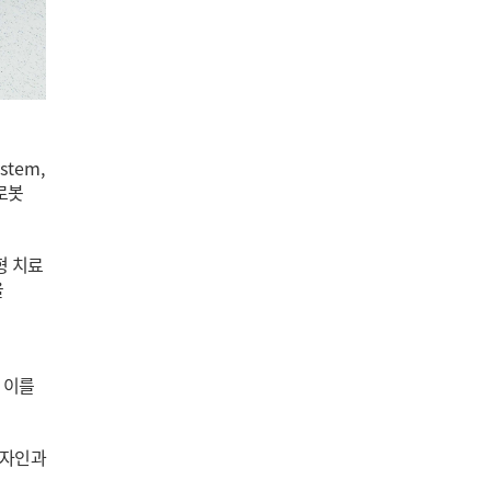
ystem,
로봇
형 치료
을
,
이를
디자인과