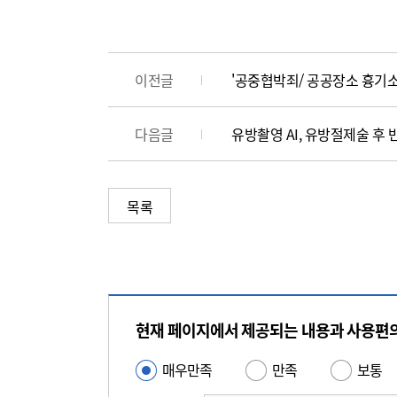
이전글
'공중협박죄/ 공공장소 흉기소
다음글
유방촬영 AI, 유방절제술 후
목록
콘
텐
현재 페이지에서 제공되는 내용과 사용편
츠
만
매우만족
만족
보통
사
족
용