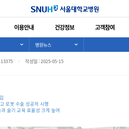
인쇄
관심콘텐츠
URL복사
서울대학교병원
이용안내
건강정보
고객참여
휴고 로봇 수술 시스템 도입
>
병원뉴스
기
서브 메뉴 목록 열기
서브 메뉴 목록 열기
 13375
작성일 : 2025-05-15
도입
휴고 로봇
수술 성공적 시행
과 술기 교육 효율성 크게 높여