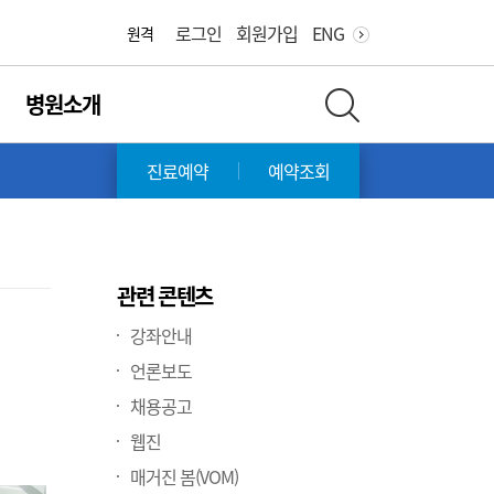
화면 축소
화면 확대
로그인
회원가입
ENG
원격
병원소개
전체 검색 레이어 열기
진료예약
예약조회
관련 콘텐츠
강좌안내
언론보도
채용공고
웹진
매거진 봄(VOM)