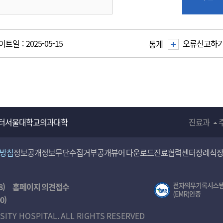
트일 : 2025-05-15
오류신고하
통계
터
서울대학교의과대학
진료과
리방침
정보공개
정보무단수집거부공개
뷰어 다운로드
진료협력센터
장례식
8)
홈페이지 의견접수
00
)
SITY HOSPITAL. ALL RIGHTS RESERVED