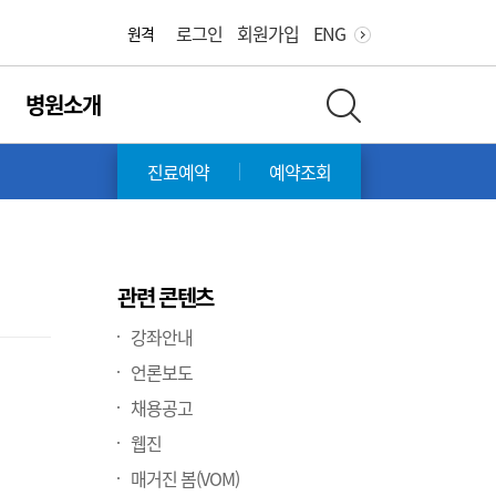
화면 축소
화면 확대
로그인
회원가입
ENG
원격
병원소개
전체 검색 레이어 열기
서
진료예약
예약조회
관련 콘텐츠
강좌안내
언론보도
채용공고
웹진
매거진 봄(VOM)
,