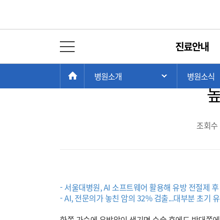
병원뉴스
진료안내
전체 메뉴 열기
유방촬영 AI, 유방절
현
>
>
HOME
병원소개
병원소식
주 메뉴 목록 열
재
높
위
치:
조회수 :
- 서울대병원, AI 소프트웨어 활용해 유방 전절제 
- AI, 전문의가 놓친 암의 32% 검출...대부분 초기 
한쪽 가슴에 유방암이 생기면 수술 후에도 반대쪽에서