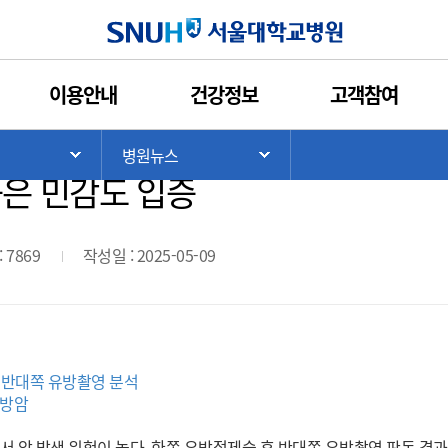
인쇄
관심콘텐츠
URL복사
서울대학교병원
이용안내
건강정보
고객참여
제술 후 반대측 유방의 이차암 진단에
>
병원뉴스
기
서브 메뉴 목록 열기
서브 메뉴 목록 열기
은 민감도 입증
 7869
작성일 : 2025-05-09
후 반대쪽 유방촬영 분석
유방암
 암 발생 위험이 높다. 한쪽 유방절제술 후 반대쪽 유방촬영 판독 결과