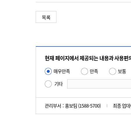
목록
콘
텐
현재 페이지에서 제공되는 내용과 사용편
츠
만
매우만족
만족
보통
사
족
용
기타
도
편
평
의
가
성
관리부서 : 홍보팀 (1588-5700)
최종 업데이
만
족
도
조