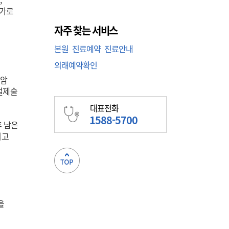
추가로
자주 찾는 서비스
본원
진료예약
진료안내
외래예약확인
차암
절제술
대표전화
1588-5700
후 남은
이고
을