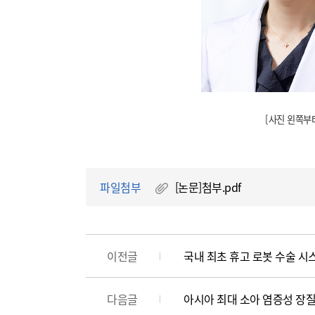
[사진 왼쪽부
파일첨부
[논문]첨부.pdf
이전글
국내 최초 휴고 로봇 수술 시
다음글
아시아 최대 소아 염증성 장질