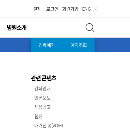
화면 축소
화면 확대
로그인
회원가입
ENG
원격
병원소개
전체 검색 레이어 열기
?
진료예약
예약조회
관련 콘텐츠
강좌안내
언론보도
채용공고
웹진
매거진 봄(VOM)