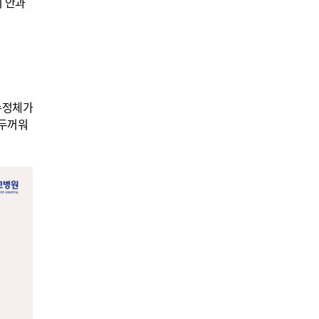
지 안과
 수정체가
 두꺼워