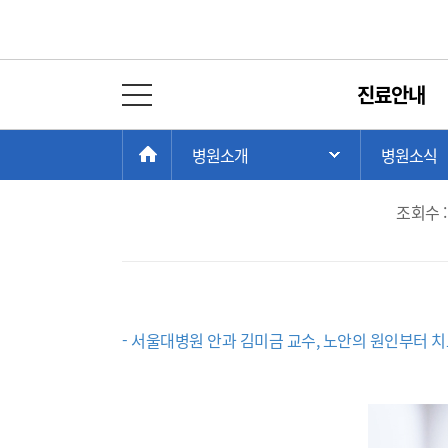
병원뉴스
진료안내
전체 메뉴 열기
[SNUH 건강정보] 
현
>
>
HOME
병원소개
병원소식
주 메뉴 목록 열
재
위
조회수 :
치:
- 서울대병원 안과 김미금 교수, 노안의 원인부터 