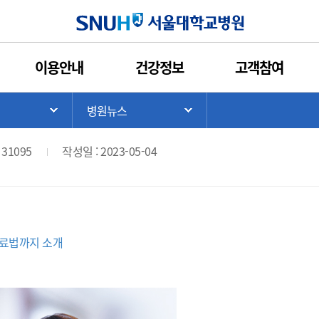
인쇄
관심콘텐츠
URL복사
서울대학교병원
이용안내
건강정보
고객참여
노안·백내장·원시의 공통점과 차이점은
>
병원뉴스
기
서브 메뉴 목록 열기
서브 메뉴 목록 열기
 31095
작성일 : 2023-05-04
치료법까지 소개