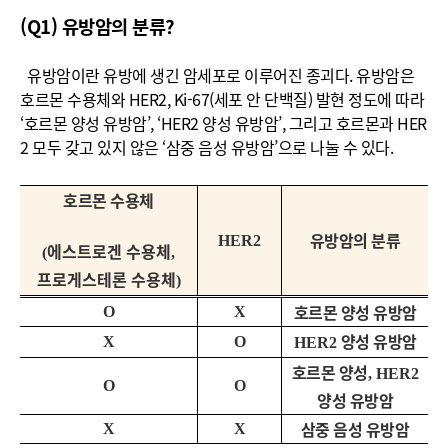
(Q1) 유방암의 분류?
유방암이란 유방에 생긴 암세포로 이루어진 종괴다. 유방암은
호르몬 수용체와 HER2, Ki-67(세포 안 단백질) 발현 정도에 따라
‘호르몬 양성 유방암’, ‘HER2 양성 유방암’, 그리고 호르몬과 HER
2 모두 갖고 있지 않은 ‘삼중 음성 유방암’으로 나눌 수 있다.
호르몬 수용체
유방암의 분류
HER2
에스트로겐 수용체
(
,
프로게스테론 수용체
)
호르몬 양성 유방암
O
X
양성 유방암
X
O
HER2
호르몬 양성
, HER2
O
O
양성 유방암
삼중 음성 유방암
X
X