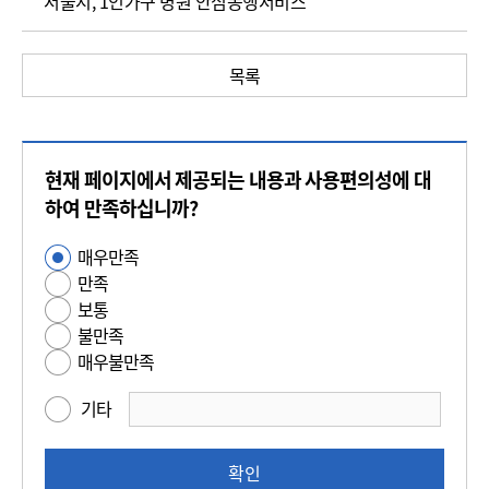
서울시, 1인가구 병원 안심동행서비스
목록
콘
현재 페이지에서 제공되는 내용과 사용편의성에 대
텐
츠
하여 만족하십니까?
만
매우만족
사
족
만족
용
도
보통
편
평
불만족
의
가
매우불만족
성
만
기타
족
도
조
확인