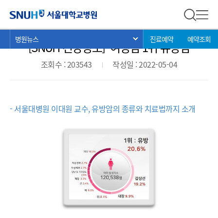
병원뉴스
서울대학교병원
전체 검
전체
현
>
>
>
병원뉴스
진료예약
예약조회
서브 메뉴 목록 열기
[SNUH 건강정보] ‘여성암 1위’유방암
재
위
조회수 : 203543
작성일 : 2022-05-04
치:
- 서울대병원 이대원 교수, 유방암의 종류와 치료법까지 소개