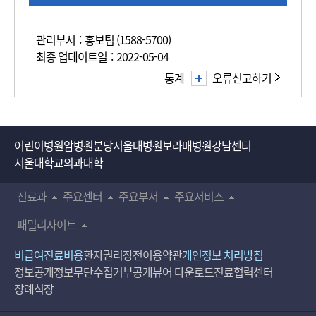
사
관리부서 : 홍보팀 (1588-5700)
최종 업데이트일 : 2022-05-04
통계
오류신고하기
어린이병원
암병원
분당서울대병원
보라매병원
강남센터
서울대학교의과대학
진료과
주요센터
주요부서
주요서비스
패밀리사이트
비급여진료비용
환자권리장전
이용약관
개인정보 처리방침
정보공개
정보무단수집거부공개
뷰어 다운로드
진료협력센터
장례식장