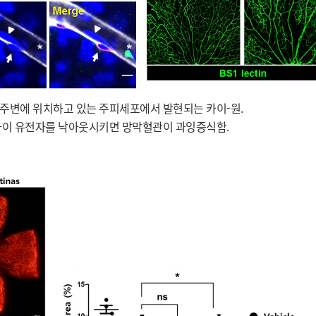
관 주변에 위치하고 있는 주피세포에서 발현되는 카이-원.
카이 유전자를 낙아웃시키면 망막혈관이 과잉증식함.