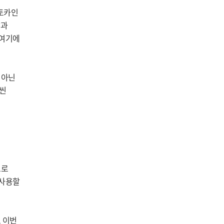
이토카인
암과
 여기에
 아닌
훨씬
으로
 사용할
 이번