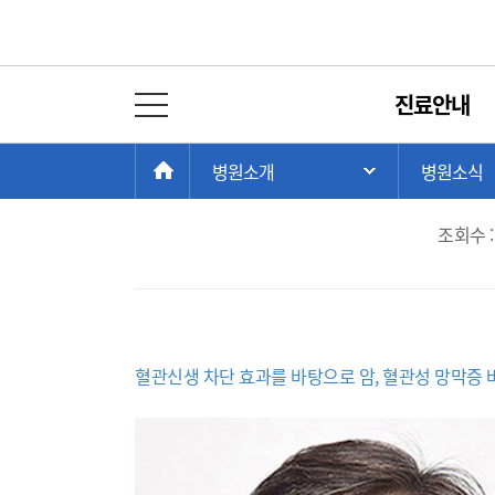
병원뉴스
진료안내
전체 메뉴 열기
암의 성장/전이를 
현
>
>
HOME
병원소개
병원소식
주 메뉴 목록 열
재
위
조회수 :
치:
혈관신생 차단 효과를 바탕으로 암, 혈관성 망막증