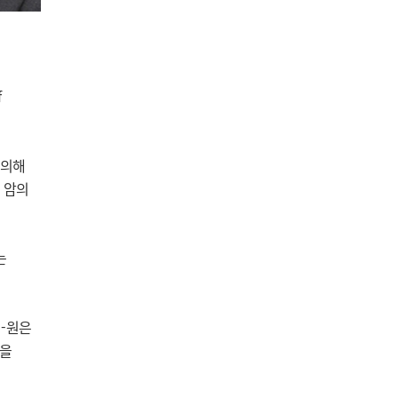
f
 의해
 암의
는
이-원은
생을