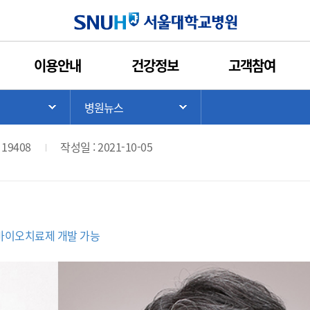
인쇄
관심콘텐츠
URL복사
서울대학교병원
이용안내
건강정보
고객참여
억제하는 혈관신생차단 항암제 개발
>
병원뉴스
기
서브 메뉴 목록 열기
서브 메뉴 목록 열기
 19408
작성일 : 2021-10-05
 바이오치료제 개발 가능