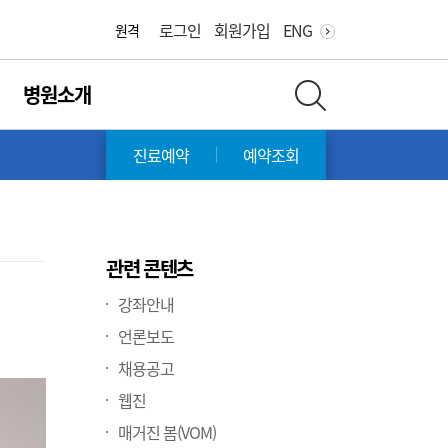
화면 축소
화면 확대
로그인
회원가입
ENG
원격
병원소개
전체 검색 레이어 열기
진료예약
예약조회
관련 콘텐츠
강좌안내
언론보도
채용공고
웹진
매거진 봄(VOM)