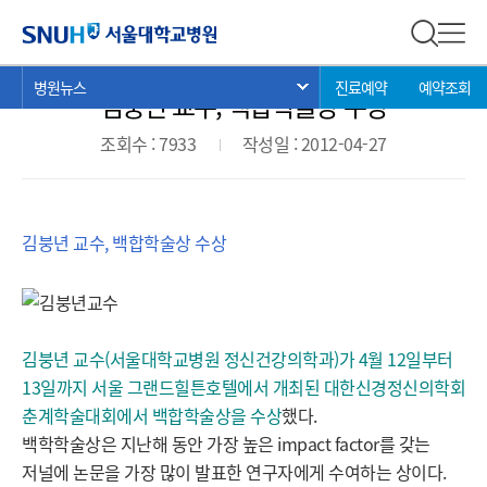
병원뉴스
서울대학교병원
전체 검
전체
현
>
>
>
병원뉴스
진료예약
예약조회
서브 메뉴 목록 열기
김붕년 교수, 백합학술상 수상
재
위
조회수 : 7933
작성일 : 2012-04-27
치:
김붕년 교수, 백합학술상 수상
김붕년 교수(서울대학교병원 정신건강의학과)가 4월 12일부터
13일까지 서울 그랜드힐튼호텔에서 개최된 대한신경정신의학회
춘계학술대회에서 백합학술상을 수상
했다.
백학학술상은 지난해 동안 가장 높은 impact factor를 갖는
저널에 논문을 가장 많이 발표한 연구자에게 수여하는 상이다.