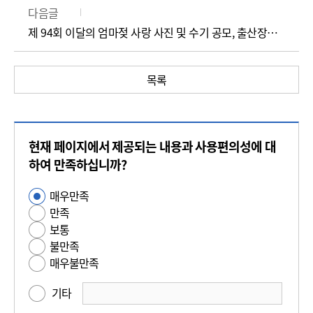
다음글
제 94회 이달의 엄마젖 사랑 사진 및 수기 공모, 출산장려캠페인
목록
콘
현재 페이지에서 제공되는 내용과 사용편의성에 대
텐
츠
하여 만족하십니까?
만
매우만족
사
족
만족
용
도
보통
편
평
불만족
의
가
매우불만족
성
만
기타
족