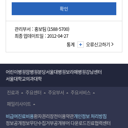
도
조
확인
사
관리부서 : 홍보팀 (1588-5700)
최종 업데이트일 : 2012-04-27
통계
오류신고하기
어린이병원
암병원
분당서울대병원
보라매병원
강남센터
서울대학교의과대학
진료과
주요센터
주요부서
주요서비스
패밀리사이트
비급여진료비용
환자권리장전
이용약관
개인정보 처리방침
정보공개
정보무단수집거부공개
뷰어 다운로드
진료협력센터