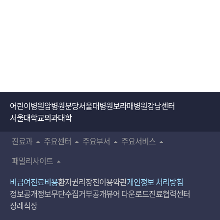
어린이병원
암병원
분당서울대병원
보라매병원
강남센터
서울대학교의과대학
진료과
주요센터
주요부서
주요서비스
패밀리사이트
비급여진료비용
환자권리장전
이용약관
개인정보 처리방침
정보공개
정보무단수집거부공개
뷰어 다운로드
진료협력센터
장례식장