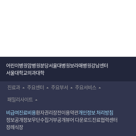
어린이병원
암병원
분당서울대병원
보라매병원
강남센터
서울대학교의과대학
진료과
주요센터
주요부서
주요서비스
패밀리사이트
비급여진료비용
환자권리장전
이용약관
개인정보 처리방침
정보공개
정보무단수집거부공개
뷰어 다운로드
진료협력센터
장례식장