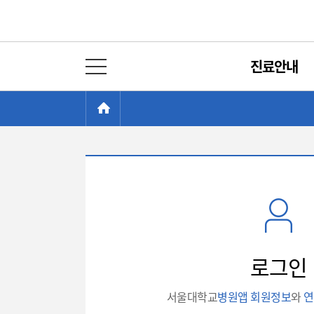
진료안내
전체 메뉴 열기
현
>
HOME
재
위
치:
로
그
인
로그인
서울대학교
병원앱 회원정보
와
연