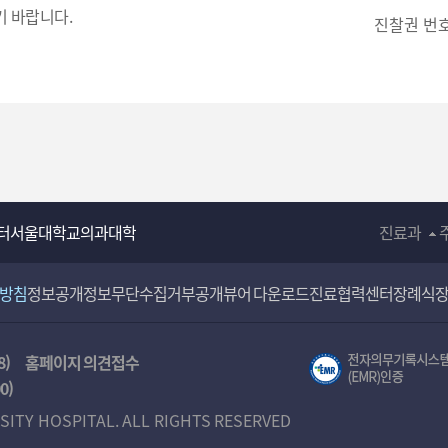
입
 바랍니다.
진찰권 번
력
터
서울대학교의과대학
진료과
리방침
정보공개
정보무단수집거부공개
뷰어 다운로드
진료협력센터
장례식
8)
홈페이지 의견접수
00
)
SITY HOSPITAL. ALL RIGHTS RESERVED