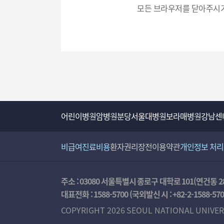
모든 브라우저를 닫아주시기
력
어린이병원
암병원
분당서울대병원
보라매병원
강남센
비급여진료비용
환자권리장전
이용약관
개인정보 처
주소 : 03080 서울특별시 종로구 대학로 101(연건동 2
대표전화 :
1588-5700
(국외발신 시 :
+82-2-1588-57
COPYRIGHT 2026 SEOUL NATIONAL UNIVER