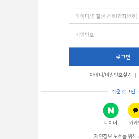
아
이
디
/
진
찰
권
로그인
번
호
아이디/비밀번호찾기
(환
자
쉬운 로그인
번
호),
비
밀
네이버
카카
번
호
개인정보 보호를 위해 
입