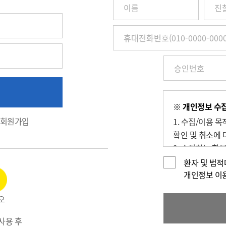
이
름
/
진
찰
권
번
호
(환
※ 개인정보 수집
자
회원가입
1. 수집/이용 
번
호)
확인 및 취소에 
/
2. 수집하는 항
휴
번호), 휴대전화
환자 및 법
대
3. 개인정보의 보
개인정보 이
전
4. 동의를 거부
화
오
1588-5700)
번
호
사용 후