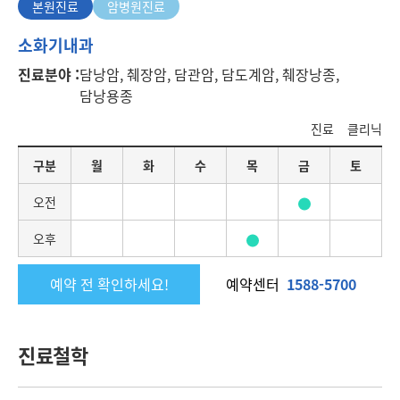
본원진료
암병원진료
본
소화기내과
원
진료분야 :
담낭암, 췌장암, 담관암, 담도계암, 췌장낭종,
진
담낭용종
료
진료
클리닉
요
구분
월
화
수
목
금
토
일
별
오전
진
료
오후
일
정
예약 전 확인하세요!
예약센터
1588-5700
진료철학