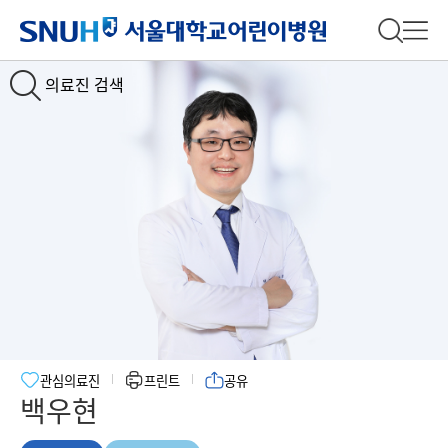
서울대학교어린이병원
전체 검
전체
의료진 검색
관심의료진
프린트
공유
백우현