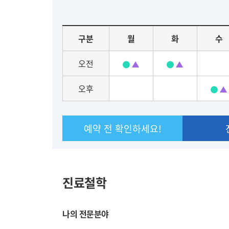
료
요
구분
월
화
수
일
별
오전
진
료
오후
일
정
예약 전 확인하세요!
진료철학
나의 전문분야