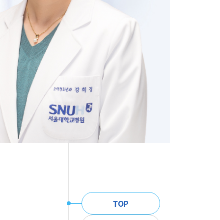
주
TOP
메