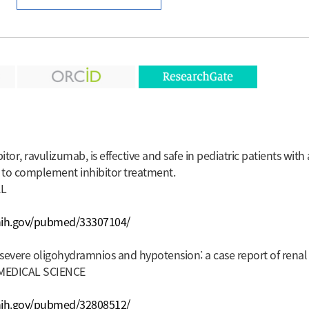
itor, ravulizumab, is effective and safe in pediatric patients with
to complement inhibitor treatment.
AL
nih.gov/pubmed/33307104/
evere oligohydramnios and hypotension: a case report of renal 
MEDICAL SCIENCE
nih.gov/pubmed/32808512/