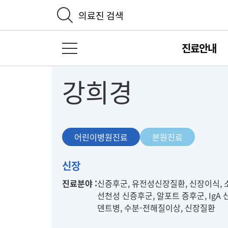
의료진 검색
진료안내
전체 메뉴 열기
강희경
어린이병원진료
본원진료
어
신장
린
진료분야 :
신증후군, 유전성신장질환, 신장이식, 
이
선천성 신증후군, 알포트 증후군, IgA 
병
덴트병, 수분-전해질이상, 신장질환
원
진