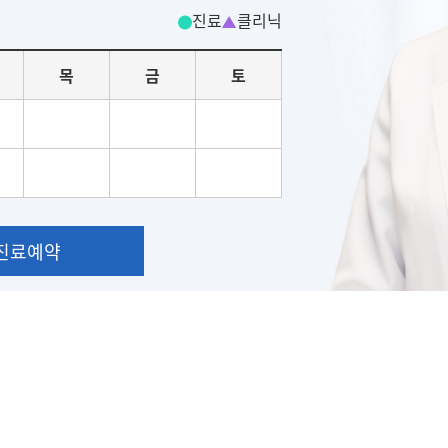
진료
클리닉
목
금
토
진료예약