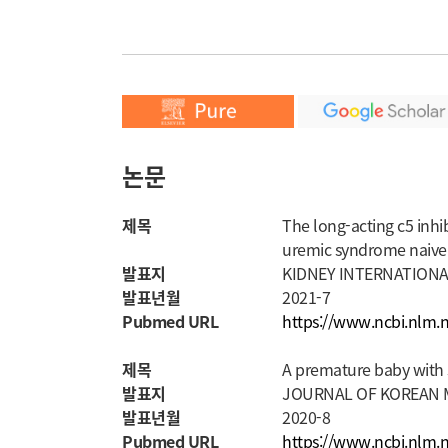
논문
제목
The long-acting c5 inhib
uremic syndrome naive 
발표지
KIDNEY INTERNATION
발표년월
2021-7
Pubmed URL
https://www.ncbi.nlm.
제목
A premature baby with s
발표지
JOURNAL OF KOREAN 
발표년월
2020-8
Pubmed URL
https://www.ncbi.nlm.