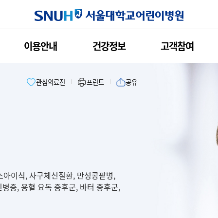
서울대학교
이용안내
건강정보
고객참여
관심의료진
프린트
공유
소아이식, 사구체신질환, 만성콩팥병,
신병증, 용혈 요독 증후군, 바터 증후군,