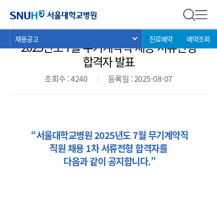
채용공고
서울대학교병원
전체 검
전체
현
>
>
>
채용공고
진료예약
예약조회
서브 메뉴 목록 열기
2025년도 7월 무기계약직 채용 서류전형
재
위
합격자 발표
치:
조회수 : 4240
등록일 : 2025-08-07
“서울대학교병원
2025년도 7월 무기계약직
직원 채용
1차 서류전형 합격자를
다음과 같이 공지합니다.”