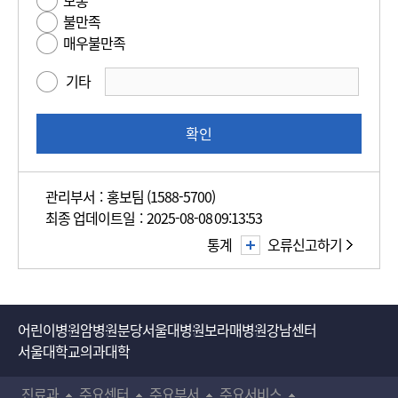
보통
편
평
불만족
의
가
매우불만족
성
만
기타
족
도
조
확인
사
관리부서 : 홍보팀 (1588-5700)
최종 업데이트일 : 2025-08-08 09:13:53
통계
오류신고하기
어린이병원
암병원
분당서울대병원
보라매병원
강남센터
서울대학교의과대학
진료과
주요센터
주요부서
주요서비스