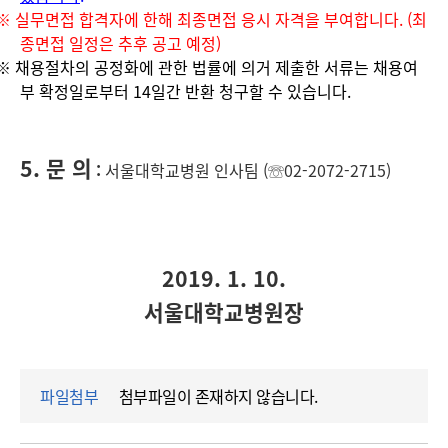
※
실무면접 합격자에 한해 최종면접 응시 자격을 부여합니다
. (
최
종면접 일정은 추후 공고 예정
)
※
채용절차의 공정화에 관한 법률에 의거 제출한 서류는 채용여
부 확정일로부터
14
일간 반환 청구할 수 있습니다
.
5.
문 의
:
서울대학교병원 인사팀
(
☏
02-2072-2715)
2019. 1. 10.
서울대학교병원장
파일첨부
첨부파일이 존재하지 않습니다.