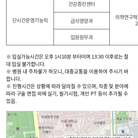
건강증진센터
의학연구혁
단시간
운영기능직
급식영양과
입원원무과
※
입실가능시간은 오후 1
시1
0
분 부터이며
13:30
이후로는 절
대 입실 불가합니다
.
※
병원 내 주차불가 하오니
,
대중교통을 이용하여 주시기 바
랍니다
.
※
진행시간은 상황에 따라 달라질 수 있으며
,
직종 및 분야에
따라 구술 면접 외에 실기
,
필기시험
,
개인
PT
등이 추가될 수
있음
.