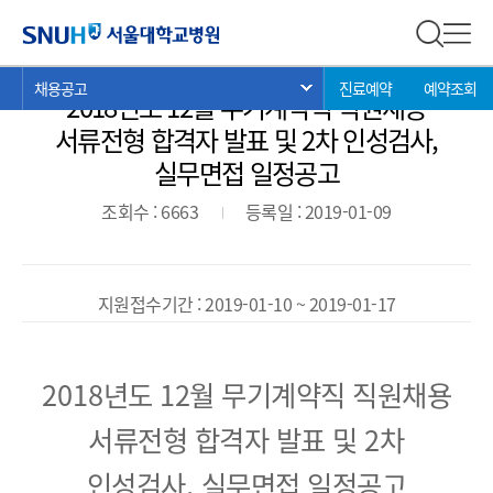
채용공고
서울대학교병원
전체 검
전체
현
>
>
>
채용공고
진료예약
예약조회
서브 메뉴 목록 열기
2018년도 12월 무기계약직 직원채용
재
위
서류전형 합격자 발표 및 2차 인성검사,
치:
실무면접 일정공고
조회수 : 6663
등록일 : 2019-01-09
지원접수기간 : 2019-01-10 ~ 2019-01-17
2018
년도 12
월 무기계약직 직원채용
서류전형 합격자 발표 및
2
차
인성검사
,
실무면접 일정공고