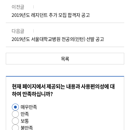
이전글
2019년도 레지던트 추가 모집 합격자 공고
다음글
2019년도 서울대학교병원 전공의(인턴) 선발 공고
목록
콘
현재 페이지에서 제공되는 내용과 사용편의성에 대
텐
츠
하여 만족하십니까?
만
매우만족
사
족
만족
용
도
보통
편
평
불만족
의
가