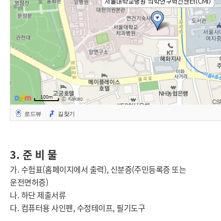
로드뷰
길찾기
3.
준 비 물
가
.
수험표
(
홈페이지에서 출력
),
신분증
(
주민등록증 또는
운전면허증
)
나
.
하단 제출서류
다
.
컴퓨터용 사인펜
,
수정테이프
,
필기도구