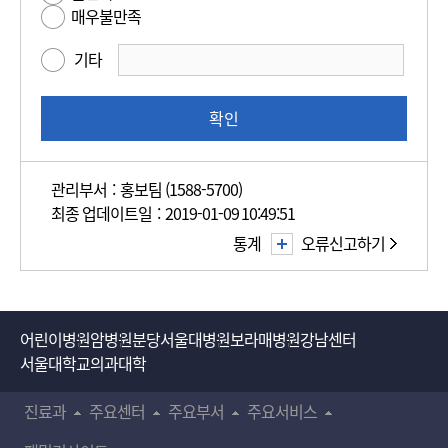
매우불만족
성
만
기타
족
도
조
확인
사
관리부서 : 홍보팀 (1588-5700)
최종 업데이트일 : 2019-01-09 10:49:51
통계
오류신고하기
어린이병원
암병원
분당서울대병원
보라매병원
강남센터
서울대학교의과대학
진료과
주요센터
주요부서
주요서비스