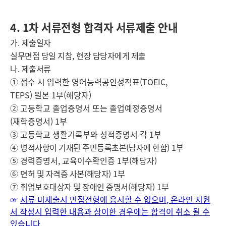
4. 1차 서류전형 합격자 서류제출 안내
가
.
제출일자
실무면접 당일 지참
,
현장 담당자에게 제출
나
.
제출서류
①
접수 시 입력한 영어능력공인성적표
(TOEIC,
TEPS)
원본
1
부
(
해당자
)
②
고등학교 졸업증명서 또는 졸업예정증명서
(재학증명서)
1
부
③ 고등학교 생활기록부와 성적증명서 각
1
부
④
병적사항이 기재된 주민등록초본
(
남자에 한함
) 1
부
⑤
경력증명서
,
교육이수확인증
1
부
(
해당자
)
⑥
면허 및 자격증 사본
(
해당자
) 1
부
⑦
취업보호대상자 및 장애인 증명서
(
해당자
) 1
부
☞
서류 미제출시 면접전형에 응시할 수 없으며
,
온라인 지원
서 작성시 입력한 내용과 상이한 경우에는 합격이 취소 될 수
있습니다
.