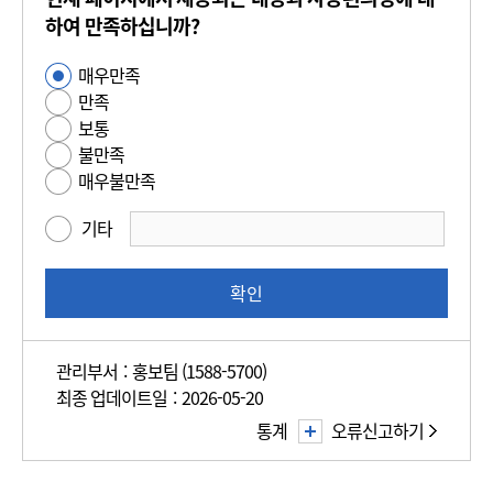
츠
하여 만족하십니까?
만
매우만족
사
족
만족
용
도
보통
편
평
불만족
의
가
매우불만족
성
만
기타
족
도
조
확인
사
관리부서 : 홍보팀 (1588-5700)
최종 업데이트일 : 2026-05-20
통계
오류신고하기