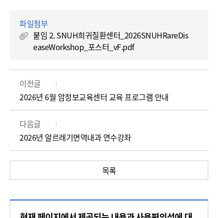
파일첨부
붙임 2. SNUH희귀질환센터_2026SNUHRareDis
easeWorkshop_포스터_vF.pdf
이전글
2026년 6월 암정보교육센터 교육 프로그램 안내
다음글
2026년 알르레기면역내과 연수강좌
목록
콘
현재 페이지에서 제공되는 내용과 사용편의성에 대
텐