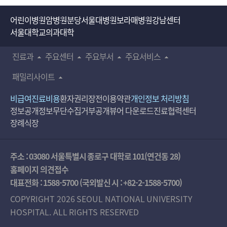
어린이병원
암병원
분당서울대병원
보라매병원
강남센터
서울대학교의과대학
진료과
주요센터
주요부서
주요서비스
패밀리사이트
비급여진료비용
환자권리장전
이용약관
개인정보 처리방침
정보공개
정보무단수집거부공개
뷰어 다운로드
진료협력센터
장례식장
주소 : 03080 서울특별시 종로구 대학로 101(연건동 28)
홈페이지 의견접수
대표전화 :
1588-5700
(국외발신 시 :
+82-2-1588-5700
)
COPYRIGHT 2026 SEOUL NATIONAL UNIVERSITY
HOSPITAL. ALL RIGHTS RESERVED