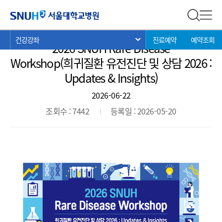
강좌안내
서울대학교병원
전체 검
전체
현
>
>
>
건강강좌
진료예약
예약조회
서브 메뉴 목록 열기
2026 SNUH Rare Disease
재
위
Workshop(희귀질환 유전진단 및 상담 2026 :
치:
Updates & Insights)
2026-06-22
조회수 : 7442
등록일 : 2026-05-20