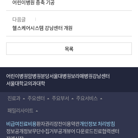
어린이병원 증축 기공
다음글
헬스케어시스템 강남센터 개원
목록
어린이병원
암병원
분당서울대병원
보라매병원
강남센터
서울대학교의과대학
진료과
주요센터
주요부서
주요서비스
패밀리사이트
비급여진료비용
환자권리장전
이용약관
개인정보 처리방침
정보공개
정보무단수집거부공개
뷰어 다운로드
진료협력센터