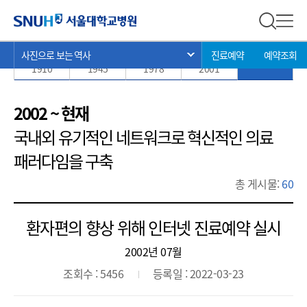
사진으로 보는 역사
서울대학교병원
전체 검
전체
현
>
>
>
사진으로 보는 역사
진료예약
예약조회
서브 메뉴 목록 열기
1885 ~
1910 ~
1945 ~
1978 ~
2002 ~ 현재
재
1910
1945
1978
2001
위
치:
2002 ~ 현재
국내외 유기적인 네트워크로 혁신적인 의료
패러다임을 구축
총 게시물:
60
환자편의 향상 위해 인터넷 진료예약 실시
2002년 07월
조회수 : 5456
등록일 : 2022-03-23