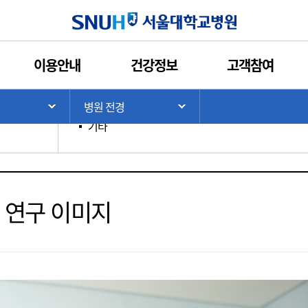
인쇄
관심콘텐츠
URL복사
서울대학교병원
이용안내
건강정보
고객참여
분류별 이미지
>
병원 전경
기
서브 메뉴 목록 열기
서브 메뉴 목록 열기
교육
진료
연구
월드클래스센터
기타
연구 이미지