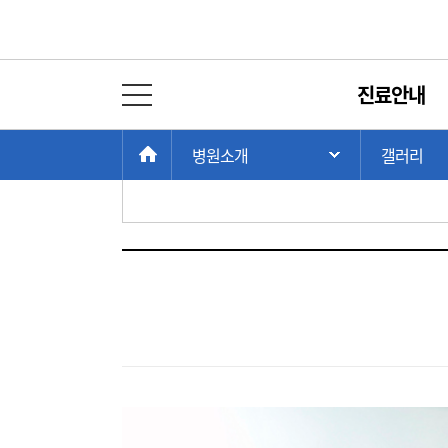
갤러리
진료안내
전체 메뉴 열기
병원전경
현
>
>
HOME
병원소개
갤러리
주 메뉴 목록 열
본원
암병원
어린이병원
기타
재
위
치: