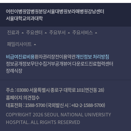
어린이병원
암병원
분당서울대병원
보라매병원
강남센터
서울대학교의과대학
진료과
주요센터
주요부서
주요서비스
패밀리사이트
비급여진료비용
환자권리장전
이용약관
개인정보 처리방침
정보공개
정보무단수집거부공개
뷰어 다운로드
진료협력센터
장례식장
주소 : 03080 서울특별시 종로구 대학로 101(연건동 28)
홈페이지 의견접수
대표전화 :
1588-5700
(국외발신 시 :
+82-2-1588-5700
)
COPYRIGHT 2026 SEOUL NATIONAL UNIVERSITY
HOSPITAL. ALL RIGHTS RESERVED