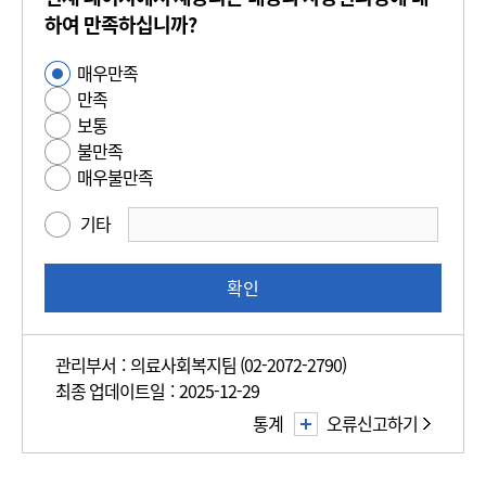
츠
하여 만족하십니까?
만
매우만족
사
족
만족
용
도
보통
편
평
불만족
의
가
매우불만족
성
만
기타
족
도
조
확인
사
관리부서 : 의료사회복지팀 (02-2072-2790)
최종 업데이트일 : 2025-12-29
통계
오류신고하기