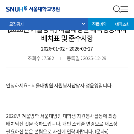
모집공지
서울대학교병원
전체 검
전체
현
>
>
>
모집공지
진료예약
예약조회
서브 메뉴 목록 열기
[2026년 겨울방학] 서울대병원 대학생봉사자
재
위
배치표 및 준수사항
치:
2026-01-02
~
2026-02-27
조회수 : 7562
등록일 : 2025-12-29
안녕하세요~ 서울대병원 자원봉사담당자 정윤영입니다.
2026년 겨울방학 서울대병원 대학생 자원봉사활동에 최종
배치되신 것을 축하드립니다. 개인 스케줄 변경으로 재조정
필요하신 분은 본팀으로 사전에 연락바랍니다. (문자x)