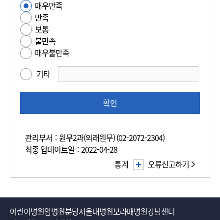
매우만족
사
족
만족
용
도
보통
편
평
불만족
의
가
매우불만족
성
만
기타
족
도
조
확인
사
관리부서 : 원무2과(외래원무) (02-2072-2304)
최종 업데이트일 : 2022-04-28
통계
오류신고하기
어린이병원
암병원
분당서울대병원
보라매병원
강남센터