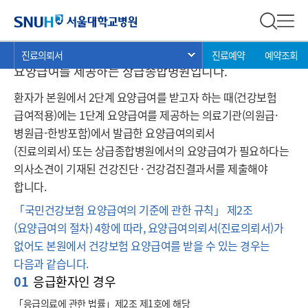
요양급여의뢰서(진료의뢰서)
서울대학교병원
전체 검
전체
현
>
>
>
서울대학교병원은 「의료법」 제3조의4에 의거 2단계
진료의뢰서
진료예약
예약조회
서브 메뉴 목록 열기
재
요양급여를 제공하는 상급종합병원입니다.
위
환자가 본원에서 2단계 요양급여를 받고자 하는 때(건강보험
치:
급여적용)에는 1단계 요양급여를 제공하는 의료기관(의원급·
병원급-한방포함)에서 발급한 요양급여의뢰서
(진료의뢰서) 또는 상급종합병원에서의 요양급여가 필요하다는
의사소견이 기재된 건강진단 · 건강검진결과서를 제출해야
합니다.
「국민건강보험 요양급여의 기준에 관한 규칙」 제2조
(요양급여의 절차) 4항에 따라, 요양급여의뢰서(진료의뢰서)가
없어도 본원에서 건강보험 요양급여를 받을 수 있는 경우는
다음과 같습니다.
01
응급환자인 경우
「응급의료에 관한 법률」제2조 제1호에 해당