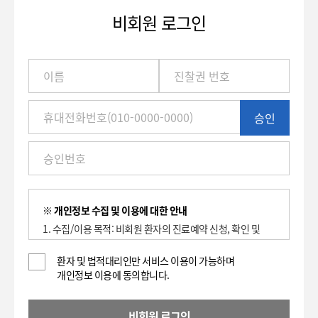
비회원 로그인
이
름
/
진
승인
찰
권
번
호
(환
자
번
※ 개인정보 수집 및 이용에 대한 안내
호)
1. 수집/이용 목적: 비회원 환자의 진료예약 신청, 확인 및
/
취소에 대한 이용 기록 보관.
휴
2. 수집하는 항목: 이름, 환자등록번호(진찰권 번호),
환자 및 법적대리인만 서비스 이용이 가능하며
대
개인정보 이용에 동의합니다.
휴대전화번호
전
3. 개인정보의 보유 및 이용기간 : 2년
화
4. 동의를 거부할 권리가 있으며, 대표전화(전화: 1588-
번
비회원 로그인