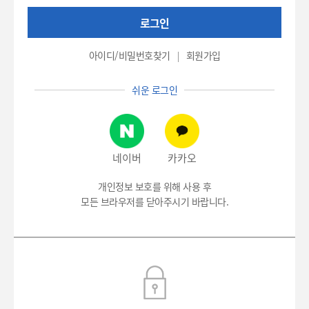
권
로그인
번
호
(환
아이디/비밀번호찾기
회원가입
자
번
쉬운 로그인
호),
비
밀
번
호
네이버
카카오
입
력
개인정보 보호를 위해 사용 후
모든 브라우저를 닫아주시기 바랍니다.