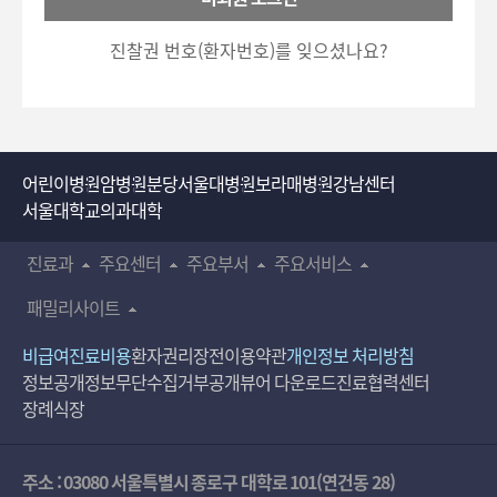
호
5700)로 이용하실 수 있습니다.
입
진찰권 번호(환자번호)를 잊으셨나요?
력
어린이병원
암병원
분당서울대병원
보라매병원
강남센터
서울대학교의과대학
진료과
주요센터
주요부서
주요서비스
패밀리사이트
비급여진료비용
환자권리장전
이용약관
개인정보 처리방침
정보공개
정보무단수집거부공개
뷰어 다운로드
진료협력센터
장례식장
주소 : 03080 서울특별시 종로구 대학로 101(연건동 28)