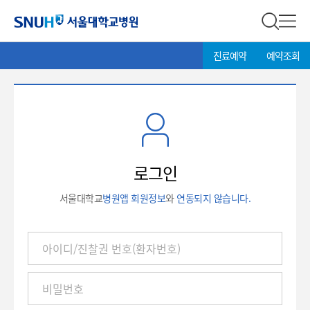
서울대학교병원
전체 검
전체
현
>
진료예약
예약조회
재
위
치:
로
그
인
로그인
서울대학교
병원앱 회원정보
와
연동되지 않습니다.
아
이
디
/
진
찰