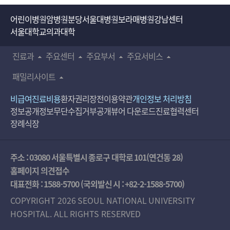
어린이병원
암병원
분당서울대병원
보라매병원
강남센터
서울대학교의과대학
진료과
주요센터
주요부서
주요서비스
패밀리사이트
비급여진료비용
환자권리장전
이용약관
개인정보 처리방침
정보공개
정보무단수집거부공개
뷰어 다운로드
진료협력센터
장례식장
주소 : 03080 서울특별시 종로구 대학로 101(연건동 28)
홈페이지 의견접수
대표전화 :
1588-5700
(국외발신 시 :
+82-2-1588-5700
)
COPYRIGHT 2026 SEOUL NATIONAL UNIVERSITY
HOSPITAL. ALL RIGHTS RESERVED