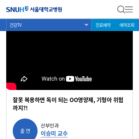
건강 TV
서울대학교병원
전체 검
전체
현
>
>
>
건강TV
진료예약
예약조회
서브 메뉴 목록 열기
재
위
치:
잘못 복용하면 독이 되는 OO영양제, 기형아 위험
까지?!
산부인과
출 연
이승미 교수